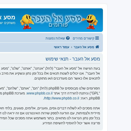
מסע א
משחקים ישנ
קישורים מהירים
שאלות נפוצות
מסע אל העבר
עמוד ראשי
מסע אל העבר - תנאי שימוש
אל העבר”. אנו יכולים לשנות תנאים אלו בכל זמן נתון ונשקיע את מיר
לתנאים אלו כאשר הם מעודכנים ו/או מתוקנים.
הפורומים שלנו מבוססים על phpBB (להלן “הם”, “אותם”, “שלהם”, “מערכת phpBB”, “www.phpbb.co.il”, “קבוצת phpBB”, “צוות phpBB הישראלי”) אשר הינה מערכת בולטיין המשוחררת תחת הסכם “
“GPL”) וניתנת להורדה דרך אתר
www.phpbb.co.il
phpBB, ראה:
http://www.phpbb.co.il/
.
אתה מסכים לא לשלוח דברים גסים, גזעניים, אלימים, פוגעים, בלתי 
פריצה אשר יכול להוסיף לחשיפת המידע.