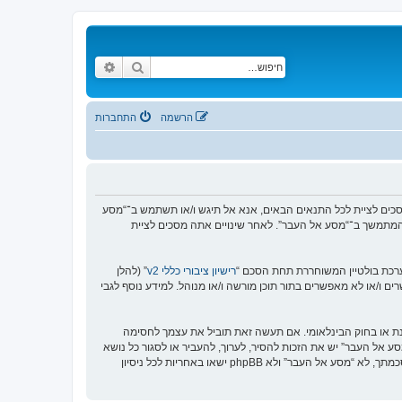
חיפוש
חיפוש מתקדם
הרשמה
התחברות
https://www.old-”), אתה מסכים לציית לתנאים הבאים. אם אינך מסכים לציית לכל התנאים הבאים, אנא אל תיגש ו/או תשתמש ב־“מסע
וש המתמשך ב־“מסע אל העבר”. לאחר שינויים אתה מסכים לציית
רישיון ציבורי כללי v2
” (להלן
בוצת phpBB אינה אחראית לכל מה שאנו מאפשרים ו/או לא מאפשרים בתור תוכן מורשה ו/או מנוהל. למידע נוסף לגבי
סנת או בחוק הבינלאומי. אם תעשה זאת תוביל את עצמך לחסימה
זור בכפיית תנאים אלו. אתה מסכים של “מסע אל העבר” יש את הזכות להסיר, לערוך, להעביר או לסגור כל נושא
בכל זמן נתון הנראה לנו מתאים. בתור משתמש אתה מסכים שכל המידע אשר אתה מזין יאוחסן בבסיס הנתונים. בעוד שמידע זה לא ייחשף לשום צד שלישי ללא הסכמתך, לא “מסע אל העבר” ולא phpBB ישאו באחריות לכל ניסיון