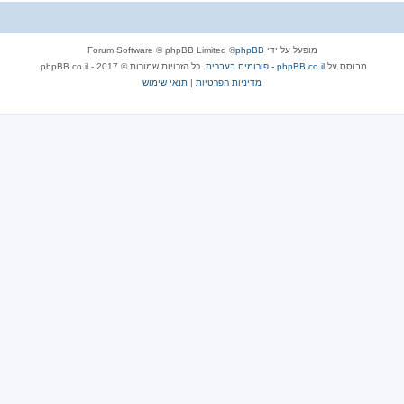
מופעל על ידי
phpBB
® Forum Software © phpBB Limited
מבוסס על
phpBB.co.il - פורומים בעברית
. כל הזכויות שמורות © 2017 - phpBB.co.il.
מדיניות הפרטיות
|
תנאי שימוש