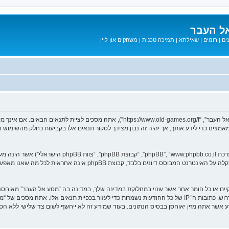
ל העבר
ים
|
רומים
|
שאילתא
|
תמיכה טכנית
|
משחקים און ליין
בעת הגישה אל “מסע אל העבר” (להלן “אנחנו”, “אותנו”, “שלנו”, “מסע אל העבר”, “games.org/f
ב מאמצינו כדי לידע אותך, אך יהיה זה נבון מצידך לסקור תנאים אלו בקביעות כחלק מהשימ
. מערכת phpBB מקלה על האינטרנט המבוסס דיונים בלבד, ק
חוקיים או כל חומר אחר אשר שנוי במחלוקת במדינה שלך, במדינה בה “מסע אל העבר” מאוח
מיידית ולצמיתות, עם הודעה לספק שירות האינטרנט אם זה יראה לנו דרוש. כתובות ה־IP של כל ההודעות נשמרות כדי לע