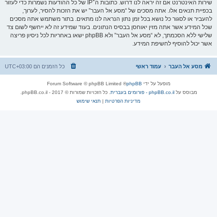
שירות האינטרנט אם זה יראה לנו דרוש. כתובות ה־IP של כל ההודעות נשמרות כדי לעזור
בכפיית תנאים אלו. אתה מסכים של “מסע אל העבר” יש את הזכות להסיר, לערוך,
להעביר או לסגור כל נושא בכל זמן נתון הנראה לנו מתאים. בתור משתמש אתה מסכים
שכל המידע אשר אתה מזין יאוחסן בבסיס הנתונים. בעוד שמידע זה לא ייחשף לשום צד
שלישי ללא הסכמתך, לא “מסע אל העבר” ולא phpBB ישאו באחריות לכל ניסיון פריצה
אשר יכול להוסיף לחשיפת המידע.
מסע אל העבר
עמוד ראשי
כל הזמנים הם
UTC+03:00
מופעל על ידי
phpBB
® Forum Software © phpBB Limited
מבוסס על
phpBB.co.il - פורומים בעברית
. כל הזכויות שמורות © 2017 - phpBB.co.il.
מדיניות הפרטיות
|
תנאי שימוש