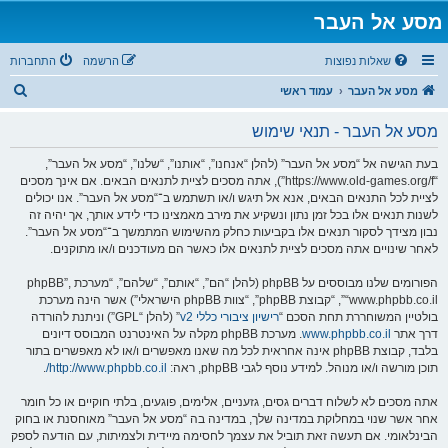
מסע אל העבר
שאלות נפוצות
הרשמה
התחברות
ח
מסע אל העבר
עמוד ראשי
י
מסע אל העבר - תנאי שימוש
פ
ו
בעת הגישה אל “מסע אל העבר” (להלן “אנחנו”, “אותנו”, “שלנו”, “מסע אל העבר”,
“https://www.old-games.org/f”), אתה מסכים לציית לתנאים הבאים. אם אינך מסכים
ש
לציית לכל התנאים הבאים, אנא אל תיגש ו/או תשתמש ב־“מסע אל העבר”. אנו יכולים
לשנות תנאים אלו בכל זמן נתון ונשקיע את מירב מאמצינו כדי לידע אותך, אך יהיה זה
נבון מצידך לסקור תנאים אלו בקביעות כחלק מהשימוש המתמשך ב־“מסע אל העבר”.
לאחר שינויים אתה מסכים לציית לתנאים אלו כאשר הם מעודכנים ו/או מתוקנים.
הפורומים שלנו מבוססים על phpBB (להלן “הם”, “אותם”, “שלהם”, “מערכת phpBB”,
“www.phpbb.co.il”, “קבוצת phpBB”, “צוות phpBB הישראלי”) אשר הינה מערכת
בולטיין המשוחררת תחת הסכם “
רישיון ציבורי כללי v2
” (להלן “GPL”) וניתנת להורדה
דרך אתר
www.phpbb.co.il
. מערכת phpBB מקלה על האינטרנט המבוסס דיונים
בלבד, קבוצת phpBB אינה אחראית לכל מה שאנו מאפשרים ו/או לא מאפשרים בתור
תוכן מורשה ו/או מנוהל. למידע נוסף לגבי phpBB, ראה:
http://www.phpbb.co.il/
.
אתה מסכים לא לשלוח דברים גסים, גזעניים, אלימים, פוגעים, בלתי חוקיים או כל חומר
אחר אשר שנוי במחלוקת במדינה שלך, במדינה בה “מסע אל העבר” מאוחסנת או בחוק
הבינלאומי. אם תעשה זאת תוביל את עצמך לחסימה מיידית ולצמיתות, עם הודעה לספק