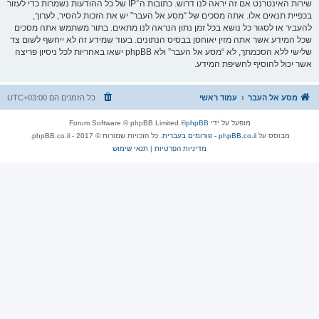
שירות האינטרנט אם זה יראה לנו דרוש. כתובות ה־IP של כל ההודעות נשמרות כדי לעזור
בכפיית תנאים אלו. אתה מסכים של “מסע אל העבר” יש את הזכות להסיר, לערוך,
להעביר או לסגור כל נושא בכל זמן נתון הנראה לנו מתאים. בתור משתמש אתה מסכים
שכל המידע אשר אתה מזין יאוחסן בבסיס הנתונים. בעוד שמידע זה לא ייחשף לשום צד
שלישי ללא הסכמתך, לא “מסע אל העבר” ולא phpBB ישאו באחריות לכל ניסיון פריצה
אשר יכול להוסיף לחשיפת המידע.
מסע אל העבר
עמוד ראשי
כל הזמנים הם
UTC+03:00
מופעל על ידי
phpBB
® Forum Software © phpBB Limited
מבוסס על
phpBB.co.il - פורומים בעברית
. כל הזכויות שמורות © 2017 - phpBB.co.il.
מדיניות הפרטיות
|
תנאי שימוש