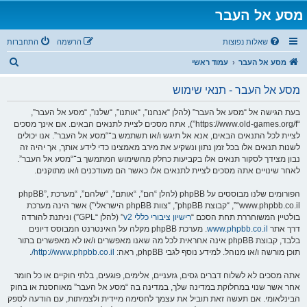
מסע אל העבר
שאלות נפוצות
הרשמה
התחברות
ח
מסע אל העבר
עמוד ראשי
י
מסע אל העבר - תנאי שימוש
פ
ו
בעת הגישה אל “מסע אל העבר” (להלן “אנחנו”, “אותנו”, “שלנו”, “מסע אל העבר”,
“https://www.old-games.org/f”), אתה מסכים לציית לתנאים הבאים. אם אינך מסכים
ש
לציית לכל התנאים הבאים, אנא אל תיגש ו/או תשתמש ב־“מסע אל העבר”. אנו יכולים
לשנות תנאים אלו בכל זמן נתון ונשקיע את מירב מאמצינו כדי לידע אותך, אך יהיה זה
נבון מצידך לסקור תנאים אלו בקביעות כחלק מהשימוש המתמשך ב־“מסע אל העבר”.
לאחר שינויים אתה מסכים לציית לתנאים אלו כאשר הם מעודכנים ו/או מתוקנים.
הפורומים שלנו מבוססים על phpBB (להלן “הם”, “אותם”, “שלהם”, “מערכת phpBB”,
“www.phpbb.co.il”, “קבוצת phpBB”, “צוות phpBB הישראלי”) אשר הינה מערכת
בולטיין המשוחררת תחת הסכם “
רישיון ציבורי כללי v2
” (להלן “GPL”) וניתנת להורדה
דרך אתר
www.phpbb.co.il
. מערכת phpBB מקלה על האינטרנט המבוסס דיונים
בלבד, קבוצת phpBB אינה אחראית לכל מה שאנו מאפשרים ו/או לא מאפשרים בתור
תוכן מורשה ו/או מנוהל. למידע נוסף לגבי phpBB, ראה:
http://www.phpbb.co.il/
.
אתה מסכים לא לשלוח דברים גסים, גזעניים, אלימים, פוגעים, בלתי חוקיים או כל חומר
אחר אשר שנוי במחלוקת במדינה שלך, במדינה בה “מסע אל העבר” מאוחסנת או בחוק
הבינלאומי. אם תעשה זאת תוביל את עצמך לחסימה מיידית ולצמיתות, עם הודעה לספק