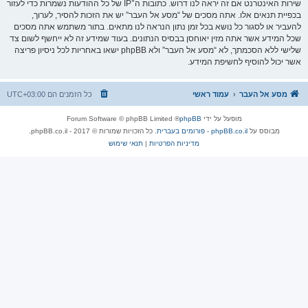
שירות האינטרנט אם זה יראה לנו דרוש. כתובות ה־IP של כל ההודעות נשמרות כדי לעזור
בכפיית תנאים אלו. אתה מסכים של “מסע אל העבר” יש את הזכות להסיר, לערוך,
להעביר או לסגור כל נושא בכל זמן נתון הנראה לנו מתאים. בתור משתמש אתה מסכים
שכל המידע אשר אתה מזין יאוחסן בבסיס הנתונים. בעוד שמידע זה לא ייחשף לשום צד
שלישי ללא הסכמתך, לא “מסע אל העבר” ולא phpBB ישאו באחריות לכל ניסיון פריצה
אשר יכול להוסיף לחשיפת המידע.
מסע אל העבר
עמוד ראשי
כל הזמנים הם
UTC+03:00
מופעל על ידי
phpBB
® Forum Software © phpBB Limited
מבוסס על
phpBB.co.il - פורומים בעברית
. כל הזכויות שמורות © 2017 - phpBB.co.il.
מדיניות הפרטיות
|
תנאי שימוש