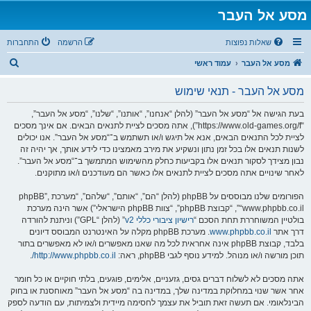
מסע אל העבר
שאלות נפוצות
הרשמה
התחברות
ח
מסע אל העבר
עמוד ראשי
י
מסע אל העבר - תנאי שימוש
פ
ו
בעת הגישה אל “מסע אל העבר” (להלן “אנחנו”, “אותנו”, “שלנו”, “מסע אל העבר”,
“https://www.old-games.org/f”), אתה מסכים לציית לתנאים הבאים. אם אינך מסכים
ש
לציית לכל התנאים הבאים, אנא אל תיגש ו/או תשתמש ב־“מסע אל העבר”. אנו יכולים
לשנות תנאים אלו בכל זמן נתון ונשקיע את מירב מאמצינו כדי לידע אותך, אך יהיה זה
נבון מצידך לסקור תנאים אלו בקביעות כחלק מהשימוש המתמשך ב־“מסע אל העבר”.
לאחר שינויים אתה מסכים לציית לתנאים אלו כאשר הם מעודכנים ו/או מתוקנים.
הפורומים שלנו מבוססים על phpBB (להלן “הם”, “אותם”, “שלהם”, “מערכת phpBB”,
“www.phpbb.co.il”, “קבוצת phpBB”, “צוות phpBB הישראלי”) אשר הינה מערכת
בולטיין המשוחררת תחת הסכם “
רישיון ציבורי כללי v2
” (להלן “GPL”) וניתנת להורדה
דרך אתר
www.phpbb.co.il
. מערכת phpBB מקלה על האינטרנט המבוסס דיונים
בלבד, קבוצת phpBB אינה אחראית לכל מה שאנו מאפשרים ו/או לא מאפשרים בתור
תוכן מורשה ו/או מנוהל. למידע נוסף לגבי phpBB, ראה:
http://www.phpbb.co.il/
.
אתה מסכים לא לשלוח דברים גסים, גזעניים, אלימים, פוגעים, בלתי חוקיים או כל חומר
אחר אשר שנוי במחלוקת במדינה שלך, במדינה בה “מסע אל העבר” מאוחסנת או בחוק
הבינלאומי. אם תעשה זאת תוביל את עצמך לחסימה מיידית ולצמיתות, עם הודעה לספק