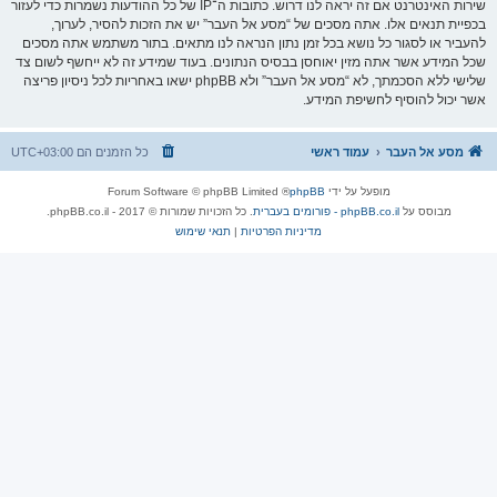
שירות האינטרנט אם זה יראה לנו דרוש. כתובות ה־IP של כל ההודעות נשמרות כדי לעזור
בכפיית תנאים אלו. אתה מסכים של “מסע אל העבר” יש את הזכות להסיר, לערוך,
להעביר או לסגור כל נושא בכל זמן נתון הנראה לנו מתאים. בתור משתמש אתה מסכים
שכל המידע אשר אתה מזין יאוחסן בבסיס הנתונים. בעוד שמידע זה לא ייחשף לשום צד
שלישי ללא הסכמתך, לא “מסע אל העבר” ולא phpBB ישאו באחריות לכל ניסיון פריצה
אשר יכול להוסיף לחשיפת המידע.
מסע אל העבר
עמוד ראשי
כל הזמנים הם
UTC+03:00
מופעל על ידי
phpBB
® Forum Software © phpBB Limited
מבוסס על
phpBB.co.il - פורומים בעברית
. כל הזכויות שמורות © 2017 - phpBB.co.il.
מדיניות הפרטיות
|
תנאי שימוש