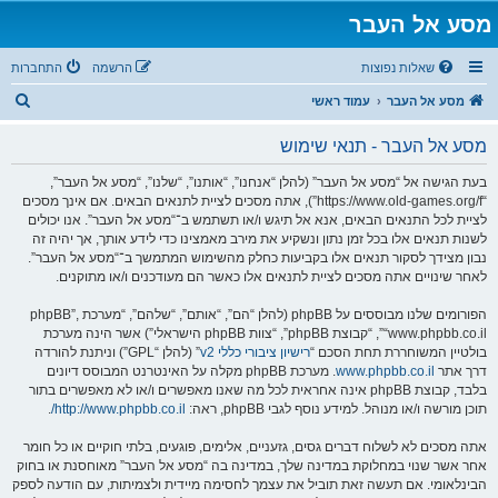
מסע אל העבר
שאלות נפוצות
הרשמה
התחברות
ח
מסע אל העבר
עמוד ראשי
י
מסע אל העבר - תנאי שימוש
פ
ו
בעת הגישה אל “מסע אל העבר” (להלן “אנחנו”, “אותנו”, “שלנו”, “מסע אל העבר”,
“https://www.old-games.org/f”), אתה מסכים לציית לתנאים הבאים. אם אינך מסכים
ש
לציית לכל התנאים הבאים, אנא אל תיגש ו/או תשתמש ב־“מסע אל העבר”. אנו יכולים
לשנות תנאים אלו בכל זמן נתון ונשקיע את מירב מאמצינו כדי לידע אותך, אך יהיה זה
נבון מצידך לסקור תנאים אלו בקביעות כחלק מהשימוש המתמשך ב־“מסע אל העבר”.
לאחר שינויים אתה מסכים לציית לתנאים אלו כאשר הם מעודכנים ו/או מתוקנים.
הפורומים שלנו מבוססים על phpBB (להלן “הם”, “אותם”, “שלהם”, “מערכת phpBB”,
“www.phpbb.co.il”, “קבוצת phpBB”, “צוות phpBB הישראלי”) אשר הינה מערכת
בולטיין המשוחררת תחת הסכם “
רישיון ציבורי כללי v2
” (להלן “GPL”) וניתנת להורדה
דרך אתר
www.phpbb.co.il
. מערכת phpBB מקלה על האינטרנט המבוסס דיונים
בלבד, קבוצת phpBB אינה אחראית לכל מה שאנו מאפשרים ו/או לא מאפשרים בתור
תוכן מורשה ו/או מנוהל. למידע נוסף לגבי phpBB, ראה:
http://www.phpbb.co.il/
.
אתה מסכים לא לשלוח דברים גסים, גזעניים, אלימים, פוגעים, בלתי חוקיים או כל חומר
אחר אשר שנוי במחלוקת במדינה שלך, במדינה בה “מסע אל העבר” מאוחסנת או בחוק
הבינלאומי. אם תעשה זאת תוביל את עצמך לחסימה מיידית ולצמיתות, עם הודעה לספק