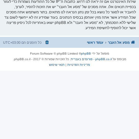
שירות האינטרנט אם זה יראה לנו דרוש. כתובות ה־IP של כל ההודעות נשמרות כדי לעזור
בכפיית תנאים אלו. אתה מסכים של “מסע אל העבר” יש את הזכות להסיר, לערוך,
להעביר או לסגור כל נושא בכל זמן נתון הנראה לנו מתאים. בתור משתמש אתה מסכים
שכל המידע אשר אתה מזין יאוחסן בבסיס הנתונים. בעוד שמידע זה לא ייחשף לשום צד
שלישי ללא הסכמתך, לא “מסע אל העבר” ולא phpBB ישאו באחריות לכל ניסיון פריצה
אשר יכול להוסיף לחשיפת המידע.
מסע אל העבר
עמוד ראשי
כל הזמנים הם
UTC+03:00
מופעל על ידי
phpBB
® Forum Software © phpBB Limited
מבוסס על
phpBB.co.il - פורומים בעברית
. כל הזכויות שמורות © 2017 - phpBB.co.il.
מדיניות הפרטיות
|
תנאי שימוש