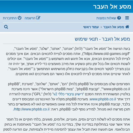
מסע אל העבר
שאלות נפוצות
הרשמה
התחברות
ח
מסע אל העבר
עמוד ראשי
י
מסע אל העבר - תנאי שימוש
פ
ו
בעת הגישה אל “מסע אל העבר” (להלן “אנחנו”, “אותנו”, “שלנו”, “מסע אל העבר”,
“https://www.old-games.org/f”), אתה מסכים לציית לתנאים הבאים. אם אינך מסכים
ש
לציית לכל התנאים הבאים, אנא אל תיגש ו/או תשתמש ב־“מסע אל העבר”. אנו יכולים
לשנות תנאים אלו בכל זמן נתון ונשקיע את מירב מאמצינו כדי לידע אותך, אך יהיה זה
נבון מצידך לסקור תנאים אלו בקביעות כחלק מהשימוש המתמשך ב־“מסע אל העבר”.
לאחר שינויים אתה מסכים לציית לתנאים אלו כאשר הם מעודכנים ו/או מתוקנים.
הפורומים שלנו מבוססים על phpBB (להלן “הם”, “אותם”, “שלהם”, “מערכת phpBB”,
“www.phpbb.co.il”, “קבוצת phpBB”, “צוות phpBB הישראלי”) אשר הינה מערכת
בולטיין המשוחררת תחת הסכם “
רישיון ציבורי כללי v2
” (להלן “GPL”) וניתנת להורדה
דרך אתר
www.phpbb.co.il
. מערכת phpBB מקלה על האינטרנט המבוסס דיונים
בלבד, קבוצת phpBB אינה אחראית לכל מה שאנו מאפשרים ו/או לא מאפשרים בתור
תוכן מורשה ו/או מנוהל. למידע נוסף לגבי phpBB, ראה:
http://www.phpbb.co.il/
.
אתה מסכים לא לשלוח דברים גסים, גזעניים, אלימים, פוגעים, בלתי חוקיים או כל חומר
אחר אשר שנוי במחלוקת במדינה שלך, במדינה בה “מסע אל העבר” מאוחסנת או בחוק
הבינלאומי. אם תעשה זאת תוביל את עצמך לחסימה מיידית ולצמיתות, עם הודעה לספק