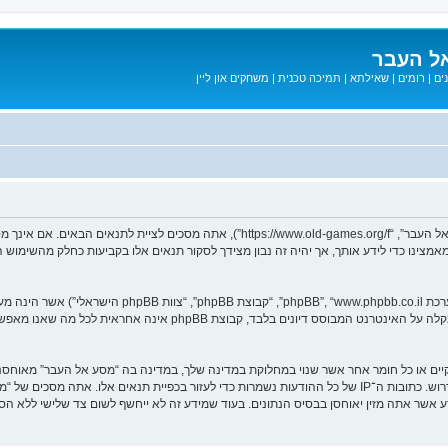
ל העבר
ים
|
רומים
|
שאילתא
|
תמיכה טכנית
|
משחקים און ליין
בעת הגישה אל “מסע אל העבר” (להלן “אנחנו”, “אותנו”, “שלנו”, “מסע אל העבר”, “games.org/f
ב מאמצינו כדי לידע אותך, אך יהיה זה נבון מצידך לסקור תנאים אלו בקביעות כחלק מהשימ
. מערכת phpBB מקלה על האינטרנט המבוסס דיונים בלבד, ק
חוקיים או כל חומר אחר אשר שנוי במחלוקת במדינה שלך, במדינה בה “מסע אל העבר” מאוח
מיידית ולצמיתות, עם הודעה לספק שירות האינטרנט אם זה יראה לנו דרוש. כתובות ה־IP של כל ההודעות נשמרות כדי לע