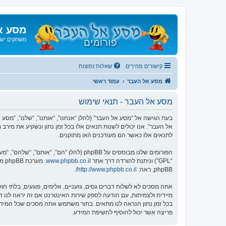
מסע א
משחקים ישנ
קישורים מהירים
שאלות נפוצות
מסע אל העבר
עמוד ראשי
מסע אל העבר - תנאי שימוש
אל העבר”. אנו יכולים לשנות תנאים אלו בכל זמן נתון ונשקיע את מיר
לתנאים אלו כאשר הם מעודכנים ו/או מתוקנים.
הפורומים שלנו מבוססים על phpBB (להלן “הם”, “אותם”, “שלהם”, “מערכת phpBB”, “www.phpbb.co.il”, “קבוצת phpBB”, “צוות phpBB הישראלי”) אשר הינה מערכת בולטיין המשוחררת תחת הסכם “
“GPL”) וניתנת להורדה דרך אתר
www.phpbb.co.il
phpBB, ראה:
http://www.phpbb.co.il/
.
אתה מסכים לא לשלוח דברים גסים, גזעניים, אלימים, פוגעים, בלתי 
פריצה אשר יכול להוסיף לחשיפת המידע.