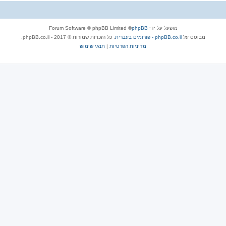
מופעל על ידי
phpBB
® Forum Software © phpBB Limited
מבוסס על
phpBB.co.il - פורומים בעברית
. כל הזכויות שמורות © 2017 - phpBB.co.il.
מדיניות הפרטיות
|
תנאי שימוש