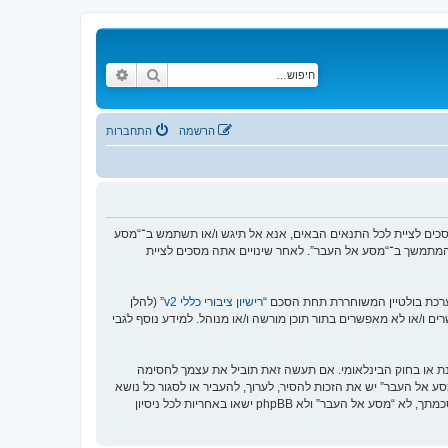
חיפוש
חיפוש מתקדם
הרשמה
התחברות
https://www.old-”), אתה מסכים לציית לתנאים הבאים. אם אינך מסכים לציית לכל התנאים הבאים, אנא אל תיגש ו/או תשתמש ב־“מסע
וש המתמשך ב־“מסע אל העבר”. לאחר שינויים אתה מסכים לציית
רישיון ציבורי כללי v2
” (להלן
בוצת phpBB אינה אחראית לכל מה שאנו מאפשרים ו/או לא מאפשרים בתור תוכן מורשה ו/או מנוהל. למידע נוסף לגבי
סנת או בחוק הבינלאומי. אם תעשה זאת תוביל את עצמך לחסימה
זור בכפיית תנאים אלו. אתה מסכים של “מסע אל העבר” יש את הזכות להסיר, לערוך, להעביר או לסגור כל נושא
בכל זמן נתון הנראה לנו מתאים. בתור משתמש אתה מסכים שכל המידע אשר אתה מזין יאוחסן בבסיס הנתונים. בעוד שמידע זה לא ייחשף לשום צד שלישי ללא הסכמתך, לא “מסע אל העבר” ולא phpBB ישאו באחריות לכל ניסיון