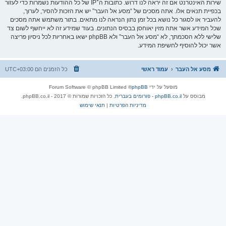
שירות האינטרנט אם זה יראה לנו דרוש. כתובות ה־IP של כל ההודעות נשמרות כדי לעזור
בכפיית תנאים אלו. אתה מסכים של “מסע אל העבר” יש את הזכות להסיר, לערוך,
להעביר או לסגור כל נושא בכל זמן נתון הנראה לנו מתאים. בתור משתמש אתה מסכים
שכל המידע אשר אתה מזין יאוחסן בבסיס הנתונים. בעוד שמידע זה לא ייחשף לשום צד
שלישי ללא הסכמתך, לא “מסע אל העבר” ולא phpBB ישאו באחריות לכל ניסיון פריצה
אשר יכול להוסיף לחשיפת המידע.
מסע אל העבר
עמוד ראשי
כל הזמנים הם
UTC+03:00
מופעל על ידי
phpBB
® Forum Software © phpBB Limited
מבוסס על
phpBB.co.il - פורומים בעברית
. כל הזכויות שמורות © 2017 - phpBB.co.il.
מדיניות הפרטיות
|
תנאי שימוש