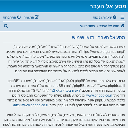
מסע אל העבר
שאלות נפוצות
הרשמה
התחברות
ח
מסע אל העבר
עמוד ראשי
י
מסע אל העבר - תנאי שימוש
פ
ו
בעת הגישה אל “מסע אל העבר” (להלן “אנחנו”, “אותנו”, “שלנו”, “מסע אל העבר”,
“https://www.old-games.org/f”), אתה מסכים לציית לתנאים הבאים. אם אינך מסכים
ש
לציית לכל התנאים הבאים, אנא אל תיגש ו/או תשתמש ב־“מסע אל העבר”. אנו יכולים
לשנות תנאים אלו בכל זמן נתון ונשקיע את מירב מאמצינו כדי לידע אותך, אך יהיה זה
נבון מצידך לסקור תנאים אלו בקביעות כחלק מהשימוש המתמשך ב־“מסע אל העבר”.
לאחר שינויים אתה מסכים לציית לתנאים אלו כאשר הם מעודכנים ו/או מתוקנים.
הפורומים שלנו מבוססים על phpBB (להלן “הם”, “אותם”, “שלהם”, “מערכת phpBB”,
“www.phpbb.co.il”, “קבוצת phpBB”, “צוות phpBB הישראלי”) אשר הינה מערכת
בולטיין המשוחררת תחת הסכם “
רישיון ציבורי כללי v2
” (להלן “GPL”) וניתנת להורדה
דרך אתר
www.phpbb.co.il
. מערכת phpBB מקלה על האינטרנט המבוסס דיונים
בלבד, קבוצת phpBB אינה אחראית לכל מה שאנו מאפשרים ו/או לא מאפשרים בתור
תוכן מורשה ו/או מנוהל. למידע נוסף לגבי phpBB, ראה:
http://www.phpbb.co.il/
.
אתה מסכים לא לשלוח דברים גסים, גזעניים, אלימים, פוגעים, בלתי חוקיים או כל חומר
אחר אשר שנוי במחלוקת במדינה שלך, במדינה בה “מסע אל העבר” מאוחסנת או בחוק
הבינלאומי. אם תעשה זאת תוביל את עצמך לחסימה מיידית ולצמיתות, עם הודעה לספק