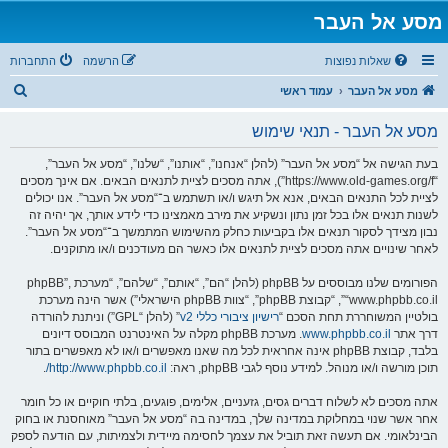
מסע אל העבר
שאלות נפוצות
הרשמה
התחברות
ח
מסע אל העבר
עמוד ראשי
י
מסע אל העבר - תנאי שימוש
פ
ו
בעת הגישה אל “מסע אל העבר” (להלן “אנחנו”, “אותנו”, “שלנו”, “מסע אל העבר”,
“https://www.old-games.org/f”), אתה מסכים לציית לתנאים הבאים. אם אינך מסכים
ש
לציית לכל התנאים הבאים, אנא אל תיגש ו/או תשתמש ב־“מסע אל העבר”. אנו יכולים
לשנות תנאים אלו בכל זמן נתון ונשקיע את מירב מאמצינו כדי לידע אותך, אך יהיה זה
נבון מצידך לסקור תנאים אלו בקביעות כחלק מהשימוש המתמשך ב־“מסע אל העבר”.
לאחר שינויים אתה מסכים לציית לתנאים אלו כאשר הם מעודכנים ו/או מתוקנים.
הפורומים שלנו מבוססים על phpBB (להלן “הם”, “אותם”, “שלהם”, “מערכת phpBB”,
“www.phpbb.co.il”, “קבוצת phpBB”, “צוות phpBB הישראלי”) אשר הינה מערכת
בולטיין המשוחררת תחת הסכם “
רישיון ציבורי כללי v2
” (להלן “GPL”) וניתנת להורדה
דרך אתר
www.phpbb.co.il
. מערכת phpBB מקלה על האינטרנט המבוסס דיונים
בלבד, קבוצת phpBB אינה אחראית לכל מה שאנו מאפשרים ו/או לא מאפשרים בתור
תוכן מורשה ו/או מנוהל. למידע נוסף לגבי phpBB, ראה:
http://www.phpbb.co.il/
.
אתה מסכים לא לשלוח דברים גסים, גזעניים, אלימים, פוגעים, בלתי חוקיים או כל חומר
אחר אשר שנוי במחלוקת במדינה שלך, במדינה בה “מסע אל העבר” מאוחסנת או בחוק
הבינלאומי. אם תעשה זאת תוביל את עצמך לחסימה מיידית ולצמיתות, עם הודעה לספק