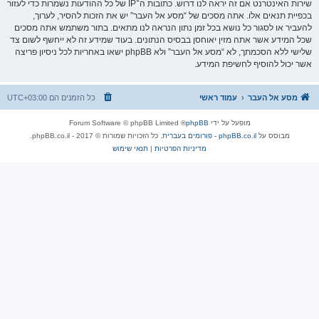
שירות האינטרנט אם זה יראה לנו דרוש. כתובות ה־IP של כל ההודעות נשמרות כדי לעזור
בכפיית תנאים אלו. אתה מסכים של “מסע אל העבר” יש את הזכות להסיר, לערוך,
להעביר או לסגור כל נושא בכל זמן נתון הנראה לנו מתאים. בתור משתמש אתה מסכים
שכל המידע אשר אתה מזין יאוחסן בבסיס הנתונים. בעוד שמידע זה לא ייחשף לשום צד
שלישי ללא הסכמתך, לא “מסע אל העבר” ולא phpBB ישאו באחריות לכל ניסיון פריצה
אשר יכול להוסיף לחשיפת המידע.
מסע אל העבר
עמוד ראשי
כל הזמנים הם
UTC+03:00
מופעל על ידי
phpBB
® Forum Software © phpBB Limited
מבוסס על
phpBB.co.il - פורומים בעברית
. כל הזכויות שמורות © 2017 - phpBB.co.il.
מדיניות הפרטיות
|
תנאי שימוש