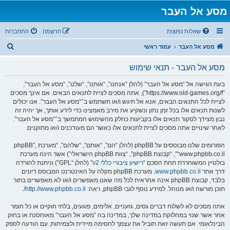
מסע אל העבר
שאלות נפוצות
הרשמה
התחברות
ח
מסע אל העבר
עמוד ראשי
י
מסע אל העבר - תנאי שימוש
פ
ו
בעת הגישה אל “מסע אל העבר” (להלן “אנחנו”, “אותנו”, “שלנו”, “מסע אל העבר”,
“https://www.old-games.org/f”), אתה מסכים לציית לתנאים הבאים. אם אינך מסכים
ש
לציית לכל התנאים הבאים, אנא אל תיגש ו/או תשתמש ב־“מסע אל העבר”. אנו יכולים
לשנות תנאים אלו בכל זמן נתון ונשקיע את מירב מאמצינו כדי לידע אותך, אך יהיה זה
נבון מצידך לסקור תנאים אלו בקביעות כחלק מהשימוש המתמשך ב־“מסע אל העבר”.
לאחר שינויים אתה מסכים לציית לתנאים אלו כאשר הם מעודכנים ו/או מתוקנים.
הפורומים שלנו מבוססים על phpBB (להלן “הם”, “אותם”, “שלהם”, “מערכת phpBB”,
“www.phpbb.co.il”, “קבוצת phpBB”, “צוות phpBB הישראלי”) אשר הינה מערכת
בולטיין המשוחררת תחת הסכם “
רישיון ציבורי כללי v2
” (להלן “GPL”) וניתנת להורדה
דרך אתר
www.phpbb.co.il
. מערכת phpBB מקלה על האינטרנט המבוסס דיונים
בלבד, קבוצת phpBB אינה אחראית לכל מה שאנו מאפשרים ו/או לא מאפשרים בתור
תוכן מורשה ו/או מנוהל. למידע נוסף לגבי phpBB, ראה:
http://www.phpbb.co.il/
.
אתה מסכים לא לשלוח דברים גסים, גזעניים, אלימים, פוגעים, בלתי חוקיים או כל חומר
אחר אשר שנוי במחלוקת במדינה שלך, במדינה בה “מסע אל העבר” מאוחסנת או בחוק
הבינלאומי. אם תעשה זאת תוביל את עצמך לחסימה מיידית ולצמיתות, עם הודעה לספק