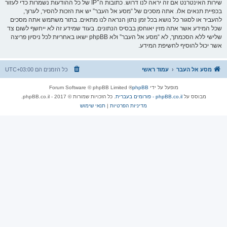
שירות האינטרנט אם זה יראה לנו דרוש. כתובות ה־IP של כל ההודעות נשמרות כדי לעזור
בכפיית תנאים אלו. אתה מסכים של “מסע אל העבר” יש את הזכות להסיר, לערוך,
להעביר או לסגור כל נושא בכל זמן נתון הנראה לנו מתאים. בתור משתמש אתה מסכים
שכל המידע אשר אתה מזין יאוחסן בבסיס הנתונים. בעוד שמידע זה לא ייחשף לשום צד
שלישי ללא הסכמתך, לא “מסע אל העבר” ולא phpBB ישאו באחריות לכל ניסיון פריצה
אשר יכול להוסיף לחשיפת המידע.
מסע אל העבר
עמוד ראשי
כל הזמנים הם
UTC+03:00
מופעל על ידי
phpBB
® Forum Software © phpBB Limited
מבוסס על
phpBB.co.il - פורומים בעברית
. כל הזכויות שמורות © 2017 - phpBB.co.il.
מדיניות הפרטיות
|
תנאי שימוש