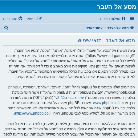
מסע אל העבר
שאלות נפוצות
הרשמה
התחברות
ח
מסע אל העבר
עמוד ראשי
י
מסע אל העבר - תנאי שימוש
פ
ו
בעת הגישה אל “מסע אל העבר” (להלן “אנחנו”, “אותנו”, “שלנו”, “מסע אל העבר”,
“https://www.old-games.org/f”), אתה מסכים לציית לתנאים הבאים. אם אינך מסכים
ש
לציית לכל התנאים הבאים, אנא אל תיגש ו/או תשתמש ב־“מסע אל העבר”. אנו יכולים
לשנות תנאים אלו בכל זמן נתון ונשקיע את מירב מאמצינו כדי לידע אותך, אך יהיה זה
נבון מצידך לסקור תנאים אלו בקביעות כחלק מהשימוש המתמשך ב־“מסע אל העבר”.
לאחר שינויים אתה מסכים לציית לתנאים אלו כאשר הם מעודכנים ו/או מתוקנים.
הפורומים שלנו מבוססים על phpBB (להלן “הם”, “אותם”, “שלהם”, “מערכת phpBB”,
“www.phpbb.co.il”, “קבוצת phpBB”, “צוות phpBB הישראלי”) אשר הינה מערכת
בולטיין המשוחררת תחת הסכם “
רישיון ציבורי כללי v2
” (להלן “GPL”) וניתנת להורדה
דרך אתר
www.phpbb.co.il
. מערכת phpBB מקלה על האינטרנט המבוסס דיונים
בלבד, קבוצת phpBB אינה אחראית לכל מה שאנו מאפשרים ו/או לא מאפשרים בתור
תוכן מורשה ו/או מנוהל. למידע נוסף לגבי phpBB, ראה:
http://www.phpbb.co.il/
.
אתה מסכים לא לשלוח דברים גסים, גזעניים, אלימים, פוגעים, בלתי חוקיים או כל חומר
אחר אשר שנוי במחלוקת במדינה שלך, במדינה בה “מסע אל העבר” מאוחסנת או בחוק
הבינלאומי. אם תעשה זאת תוביל את עצמך לחסימה מיידית ולצמיתות, עם הודעה לספק