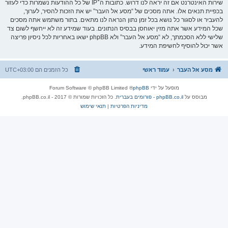
שירות האינטרנט אם זה יראה לנו דרוש. כתובות ה־IP של כל ההודעות נשמרות כדי לעזור
בכפיית תנאים אלו. אתה מסכים של “מסע אל העבר” יש את הזכות להסיר, לערוך,
להעביר או לסגור כל נושא בכל זמן נתון הנראה לנו מתאים. בתור משתמש אתה מסכים
שכל המידע אשר אתה מזין יאוחסן בבסיס הנתונים. בעוד שמידע זה לא ייחשף לשום צד
שלישי ללא הסכמתך, לא “מסע אל העבר” ולא phpBB ישאו באחריות לכל ניסיון פריצה
אשר יכול להוסיף לחשיפת המידע.
מסע אל העבר
עמוד ראשי
כל הזמנים הם
UTC+03:00
מופעל על ידי
phpBB
® Forum Software © phpBB Limited
מבוסס על
phpBB.co.il - פורומים בעברית
. כל הזכויות שמורות © 2017 - phpBB.co.il.
מדיניות הפרטיות
|
תנאי שימוש