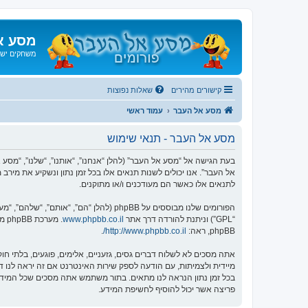
מסע א
משחקים ישנ
קישורים מהירים
שאלות נפוצות
מסע אל העבר
עמוד ראשי
מסע אל העבר - תנאי שימוש
אל העבר”. אנו יכולים לשנות תנאים אלו בכל זמן נתון ונשקיע את מיר
לתנאים אלו כאשר הם מעודכנים ו/או מתוקנים.
הפורומים שלנו מבוססים על phpBB (להלן “הם”, “אותם”, “שלהם”, “מערכת phpBB”, “www.phpbb.co.il”, “קבוצת phpBB”, “צוות phpBB הישראלי”) אשר הינה מערכת בולטיין המשוחררת תחת הסכם “
“GPL”) וניתנת להורדה דרך אתר
www.phpbb.co.il
phpBB, ראה:
http://www.phpbb.co.il/
.
אתה מסכים לא לשלוח דברים גסים, גזעניים, אלימים, פוגעים, בלתי 
פריצה אשר יכול להוסיף לחשיפת המידע.