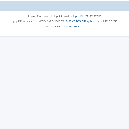
מופעל על ידי
phpBB
® Forum Software © phpBB Limited
מבוסס על
phpBB.co.il - פורומים בעברית
. כל הזכויות שמורות © 2017 - phpBB.co.il.
מדיניות הפרטיות
|
תנאי שימוש