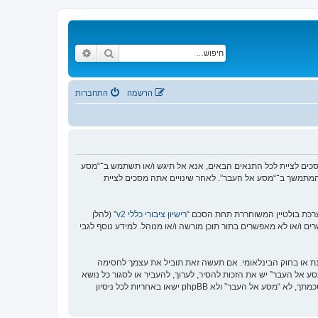
חיפוש
חיפוש מתקדם
הרשמה
התחברות
https://www.old-”), אתה מסכים לציית לתנאים הבאים. אם אינך מסכים לציית לכל התנאים הבאים, אנא אל תיגש ו/או תשתמש ב־“מסע
וש המתמשך ב־“מסע אל העבר”. לאחר שינויים אתה מסכים לציית
רישיון ציבורי כללי v2
” (להלן
בוצת phpBB אינה אחראית לכל מה שאנו מאפשרים ו/או לא מאפשרים בתור תוכן מורשה ו/או מנוהל. למידע נוסף לגבי
סנת או בחוק הבינלאומי. אם תעשה זאת תוביל את עצמך לחסימה
זור בכפיית תנאים אלו. אתה מסכים של “מסע אל העבר” יש את הזכות להסיר, לערוך, להעביר או לסגור כל נושא
בכל זמן נתון הנראה לנו מתאים. בתור משתמש אתה מסכים שכל המידע אשר אתה מזין יאוחסן בבסיס הנתונים. בעוד שמידע זה לא ייחשף לשום צד שלישי ללא הסכמתך, לא “מסע אל העבר” ולא phpBB ישאו באחריות לכל ניסיון