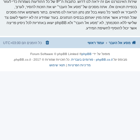
שירות האינטרנט אם זה יראה לנו דרוש. כתובות ה־IP של כל ההודעות נשמרות כדי לעזור
בכפיית תנאים אלו. אתה מסכים של “מסע אל העבר” יש את הזכות להסיר, לערוך,
להעביר או לסגור כל נושא בכל זמן נתון הנראה לנו מתאים. בתור משתמש אתה מסכים
שכל המידע אשר אתה מזין יאוחסן בבסיס הנתונים. בעוד שמידע זה לא ייחשף לשום צד
שלישי ללא הסכמתך, לא “מסע אל העבר” ולא phpBB ישאו באחריות לכל ניסיון פריצה
אשר יכול להוסיף לחשיפת המידע.
מסע אל העבר
עמוד ראשי
כל הזמנים הם
UTC+03:00
מופעל על ידי
phpBB
® Forum Software © phpBB Limited
מבוסס על
phpBB.co.il - פורומים בעברית
. כל הזכויות שמורות © 2017 - phpBB.co.il.
מדיניות הפרטיות
|
תנאי שימוש