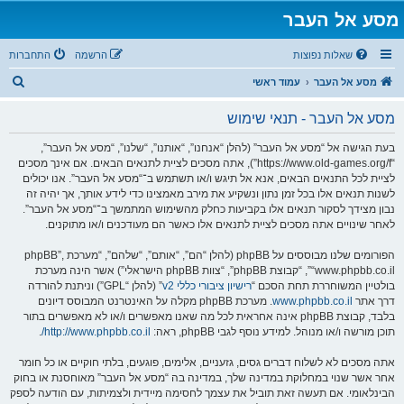
מסע אל העבר
שאלות נפוצות
הרשמה
התחברות
ח
מסע אל העבר
עמוד ראשי
י
מסע אל העבר - תנאי שימוש
פ
ו
בעת הגישה אל “מסע אל העבר” (להלן “אנחנו”, “אותנו”, “שלנו”, “מסע אל העבר”,
“https://www.old-games.org/f”), אתה מסכים לציית לתנאים הבאים. אם אינך מסכים
ש
לציית לכל התנאים הבאים, אנא אל תיגש ו/או תשתמש ב־“מסע אל העבר”. אנו יכולים
לשנות תנאים אלו בכל זמן נתון ונשקיע את מירב מאמצינו כדי לידע אותך, אך יהיה זה
נבון מצידך לסקור תנאים אלו בקביעות כחלק מהשימוש המתמשך ב־“מסע אל העבר”.
לאחר שינויים אתה מסכים לציית לתנאים אלו כאשר הם מעודכנים ו/או מתוקנים.
הפורומים שלנו מבוססים על phpBB (להלן “הם”, “אותם”, “שלהם”, “מערכת phpBB”,
“www.phpbb.co.il”, “קבוצת phpBB”, “צוות phpBB הישראלי”) אשר הינה מערכת
בולטיין המשוחררת תחת הסכם “
רישיון ציבורי כללי v2
” (להלן “GPL”) וניתנת להורדה
דרך אתר
www.phpbb.co.il
. מערכת phpBB מקלה על האינטרנט המבוסס דיונים
בלבד, קבוצת phpBB אינה אחראית לכל מה שאנו מאפשרים ו/או לא מאפשרים בתור
תוכן מורשה ו/או מנוהל. למידע נוסף לגבי phpBB, ראה:
http://www.phpbb.co.il/
.
אתה מסכים לא לשלוח דברים גסים, גזעניים, אלימים, פוגעים, בלתי חוקיים או כל חומר
אחר אשר שנוי במחלוקת במדינה שלך, במדינה בה “מסע אל העבר” מאוחסנת או בחוק
הבינלאומי. אם תעשה זאת תוביל את עצמך לחסימה מיידית ולצמיתות, עם הודעה לספק