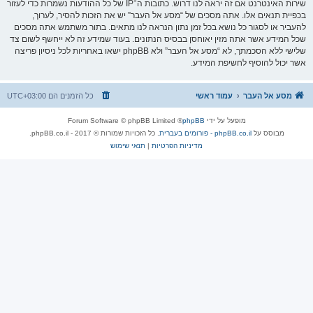
שירות האינטרנט אם זה יראה לנו דרוש. כתובות ה־IP של כל ההודעות נשמרות כדי לעזור
בכפיית תנאים אלו. אתה מסכים של “מסע אל העבר” יש את הזכות להסיר, לערוך,
להעביר או לסגור כל נושא בכל זמן נתון הנראה לנו מתאים. בתור משתמש אתה מסכים
שכל המידע אשר אתה מזין יאוחסן בבסיס הנתונים. בעוד שמידע זה לא ייחשף לשום צד
שלישי ללא הסכמתך, לא “מסע אל העבר” ולא phpBB ישאו באחריות לכל ניסיון פריצה
אשר יכול להוסיף לחשיפת המידע.
מסע אל העבר
עמוד ראשי
כל הזמנים הם
UTC+03:00
מופעל על ידי
phpBB
® Forum Software © phpBB Limited
מבוסס על
phpBB.co.il - פורומים בעברית
. כל הזכויות שמורות © 2017 - phpBB.co.il.
מדיניות הפרטיות
|
תנאי שימוש