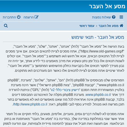
מסע אל העבר
שאלות נפוצות
הרשמה
התחברות
ח
מסע אל העבר
עמוד ראשי
י
מסע אל העבר - תנאי שימוש
פ
ו
בעת הגישה אל “מסע אל העבר” (להלן “אנחנו”, “אותנו”, “שלנו”, “מסע אל העבר”,
“https://www.old-games.org/f”), אתה מסכים לציית לתנאים הבאים. אם אינך מסכים
ש
לציית לכל התנאים הבאים, אנא אל תיגש ו/או תשתמש ב־“מסע אל העבר”. אנו יכולים
לשנות תנאים אלו בכל זמן נתון ונשקיע את מירב מאמצינו כדי לידע אותך, אך יהיה זה
נבון מצידך לסקור תנאים אלו בקביעות כחלק מהשימוש המתמשך ב־“מסע אל העבר”.
לאחר שינויים אתה מסכים לציית לתנאים אלו כאשר הם מעודכנים ו/או מתוקנים.
הפורומים שלנו מבוססים על phpBB (להלן “הם”, “אותם”, “שלהם”, “מערכת phpBB”,
“www.phpbb.co.il”, “קבוצת phpBB”, “צוות phpBB הישראלי”) אשר הינה מערכת
בולטיין המשוחררת תחת הסכם “
רישיון ציבורי כללי v2
” (להלן “GPL”) וניתנת להורדה
דרך אתר
www.phpbb.co.il
. מערכת phpBB מקלה על האינטרנט המבוסס דיונים
בלבד, קבוצת phpBB אינה אחראית לכל מה שאנו מאפשרים ו/או לא מאפשרים בתור
תוכן מורשה ו/או מנוהל. למידע נוסף לגבי phpBB, ראה:
http://www.phpbb.co.il/
.
אתה מסכים לא לשלוח דברים גסים, גזעניים, אלימים, פוגעים, בלתי חוקיים או כל חומר
אחר אשר שנוי במחלוקת במדינה שלך, במדינה בה “מסע אל העבר” מאוחסנת או בחוק
הבינלאומי. אם תעשה זאת תוביל את עצמך לחסימה מיידית ולצמיתות, עם הודעה לספק