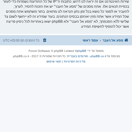
שירות האינטרנט אם זה יראה לנו דרוש. כתובות ה־IP של כל ההודעות נשמרות כדי לעזור
בכפיית תנאים אלו. אתה מסכים של “מסע אל העבר” יש את הזכות להסיר, לערוך,
להעביר או לסגור כל נושא בכל זמן נתון הנראה לנו מתאים. בתור משתמש אתה מסכים
שכל המידע אשר אתה מזין יאוחסן בבסיס הנתונים. בעוד שמידע זה לא ייחשף לשום צד
שלישי ללא הסכמתך, לא “מסע אל העבר” ולא phpBB ישאו באחריות לכל ניסיון פריצה
אשר יכול להוסיף לחשיפת המידע.
מסע אל העבר
עמוד ראשי
כל הזמנים הם
UTC+03:00
מופעל על ידי
phpBB
® Forum Software © phpBB Limited
מבוסס על
phpBB.co.il - פורומים בעברית
. כל הזכויות שמורות © 2017 - phpBB.co.il.
מדיניות הפרטיות
|
תנאי שימוש