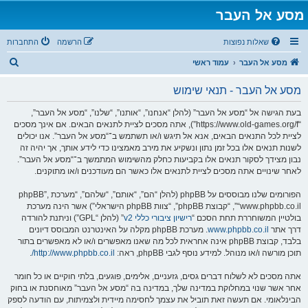
מסע אל העבר
שאלות נפוצות
הרשמה
התחברות
ח
מסע אל העבר
עמוד ראשי
י
מסע אל העבר - תנאי שימוש
פ
ו
בעת הגישה אל “מסע אל העבר” (להלן “אנחנו”, “אותנו”, “שלנו”, “מסע אל העבר”,
“https://www.old-games.org/f”), אתה מסכים לציית לתנאים הבאים. אם אינך מסכים
ש
לציית לכל התנאים הבאים, אנא אל תיגש ו/או תשתמש ב־“מסע אל העבר”. אנו יכולים
לשנות תנאים אלו בכל זמן נתון ונשקיע את מירב מאמצינו כדי לידע אותך, אך יהיה זה
נבון מצידך לסקור תנאים אלו בקביעות כחלק מהשימוש המתמשך ב־“מסע אל העבר”.
לאחר שינויים אתה מסכים לציית לתנאים אלו כאשר הם מעודכנים ו/או מתוקנים.
הפורומים שלנו מבוססים על phpBB (להלן “הם”, “אותם”, “שלהם”, “מערכת phpBB”,
“www.phpbb.co.il”, “קבוצת phpBB”, “צוות phpBB הישראלי”) אשר הינה מערכת
בולטיין המשוחררת תחת הסכם “
רישיון ציבורי כללי v2
” (להלן “GPL”) וניתנת להורדה
דרך אתר
www.phpbb.co.il
. מערכת phpBB מקלה על האינטרנט המבוסס דיונים
בלבד, קבוצת phpBB אינה אחראית לכל מה שאנו מאפשרים ו/או לא מאפשרים בתור
תוכן מורשה ו/או מנוהל. למידע נוסף לגבי phpBB, ראה:
http://www.phpbb.co.il/
.
אתה מסכים לא לשלוח דברים גסים, גזעניים, אלימים, פוגעים, בלתי חוקיים או כל חומר
אחר אשר שנוי במחלוקת במדינה שלך, במדינה בה “מסע אל העבר” מאוחסנת או בחוק
הבינלאומי. אם תעשה זאת תוביל את עצמך לחסימה מיידית ולצמיתות, עם הודעה לספק