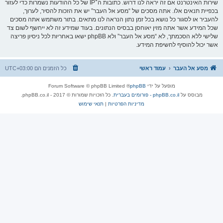
שירות האינטרנט אם זה יראה לנו דרוש. כתובות ה־IP של כל ההודעות נשמרות כדי לעזור
בכפיית תנאים אלו. אתה מסכים של “מסע אל העבר” יש את הזכות להסיר, לערוך,
להעביר או לסגור כל נושא בכל זמן נתון הנראה לנו מתאים. בתור משתמש אתה מסכים
שכל המידע אשר אתה מזין יאוחסן בבסיס הנתונים. בעוד שמידע זה לא ייחשף לשום צד
שלישי ללא הסכמתך, לא “מסע אל העבר” ולא phpBB ישאו באחריות לכל ניסיון פריצה
אשר יכול להוסיף לחשיפת המידע.
מסע אל העבר
עמוד ראשי
כל הזמנים הם
UTC+03:00
מופעל על ידי
phpBB
® Forum Software © phpBB Limited
מבוסס על
phpBB.co.il - פורומים בעברית
. כל הזכויות שמורות © 2017 - phpBB.co.il.
מדיניות הפרטיות
|
תנאי שימוש