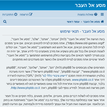
מסע אל העבר
שאלות נפוצות
הרשמה
התחברות
ח
מסע אל העבר
עמוד ראשי
י
מסע אל העבר - תנאי שימוש
פ
ו
בעת הגישה אל “מסע אל העבר” (להלן “אנחנו”, “אותנו”, “שלנו”, “מסע אל העבר”,
“https://www.old-games.org/f”), אתה מסכים לציית לתנאים הבאים. אם אינך מסכים
ש
לציית לכל התנאים הבאים, אנא אל תיגש ו/או תשתמש ב־“מסע אל העבר”. אנו יכולים
לשנות תנאים אלו בכל זמן נתון ונשקיע את מירב מאמצינו כדי לידע אותך, אך יהיה זה
נבון מצידך לסקור תנאים אלו בקביעות כחלק מהשימוש המתמשך ב־“מסע אל העבר”.
לאחר שינויים אתה מסכים לציית לתנאים אלו כאשר הם מעודכנים ו/או מתוקנים.
הפורומים שלנו מבוססים על phpBB (להלן “הם”, “אותם”, “שלהם”, “מערכת phpBB”,
“www.phpbb.co.il”, “קבוצת phpBB”, “צוות phpBB הישראלי”) אשר הינה מערכת
בולטיין המשוחררת תחת הסכם “
רישיון ציבורי כללי v2
” (להלן “GPL”) וניתנת להורדה
דרך אתר
www.phpbb.co.il
. מערכת phpBB מקלה על האינטרנט המבוסס דיונים
בלבד, קבוצת phpBB אינה אחראית לכל מה שאנו מאפשרים ו/או לא מאפשרים בתור
תוכן מורשה ו/או מנוהל. למידע נוסף לגבי phpBB, ראה:
http://www.phpbb.co.il/
.
אתה מסכים לא לשלוח דברים גסים, גזעניים, אלימים, פוגעים, בלתי חוקיים או כל חומר
אחר אשר שנוי במחלוקת במדינה שלך, במדינה בה “מסע אל העבר” מאוחסנת או בחוק
הבינלאומי. אם תעשה זאת תוביל את עצמך לחסימה מיידית ולצמיתות, עם הודעה לספק