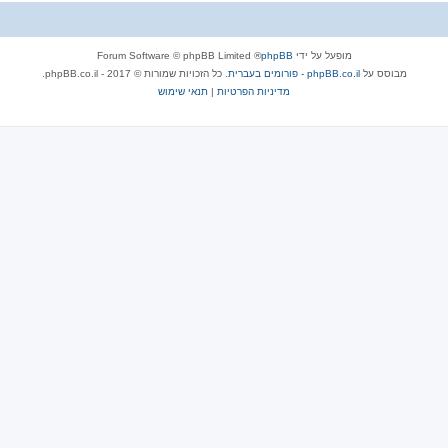
מופעל על ידי
phpBB
® Forum Software © phpBB Limited
מבוסס על
phpBB.co.il - פורומים בעברית
. כל הזכויות שמורות © 2017 - phpBB.co.il.
מדיניות הפרטיות
|
תנאי שימוש