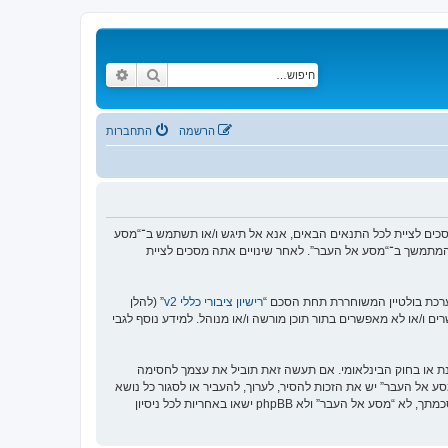
חיפוש
חיפוש מתקדם
הרשמה
התחברות
https://www.old-”), אתה מסכים לציית לתנאים הבאים. אם אינך מסכים לציית לכל התנאים הבאים, אנא אל תיגש ו/או תשתמש ב־“מסע
וש המתמשך ב־“מסע אל העבר”. לאחר שינויים אתה מסכים לציית
רישיון ציבורי כללי v2
” (להלן
בוצת phpBB אינה אחראית לכל מה שאנו מאפשרים ו/או לא מאפשרים בתור תוכן מורשה ו/או מנוהל. למידע נוסף לגבי
סנת או בחוק הבינלאומי. אם תעשה זאת תוביל את עצמך לחסימה
זור בכפיית תנאים אלו. אתה מסכים של “מסע אל העבר” יש את הזכות להסיר, לערוך, להעביר או לסגור כל נושא
בכל זמן נתון הנראה לנו מתאים. בתור משתמש אתה מסכים שכל המידע אשר אתה מזין יאוחסן בבסיס הנתונים. בעוד שמידע זה לא ייחשף לשום צד שלישי ללא הסכמתך, לא “מסע אל העבר” ולא phpBB ישאו באחריות לכל ניסיון