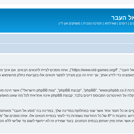
ל העבר
ים
|
רומים
|
שאילתא
|
תמיכה טכנית
|
משחקים און ליין
בעת הגישה אל “מסע אל העבר” (להלן “אנחנו”, “אותנו”, “שלנו”, “מסע אל העבר”, “games.org/f
ב מאמצינו כדי לידע אותך, אך יהיה זה נבון מצידך לסקור תנאים אלו בקביעות כחלק מהשימ
. מערכת phpBB מקלה על האינטרנט המבוסס דיונים בלבד, ק
חוקיים או כל חומר אחר אשר שנוי במחלוקת במדינה שלך, במדינה בה “מסע אל העבר” מאוח
מיידית ולצמיתות, עם הודעה לספק שירות האינטרנט אם זה יראה לנו דרוש. כתובות ה־IP של כל ההודעות נשמרות כדי לע