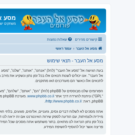
מסע א
משחקים ישנ
קישורים מהירים
שאלות נפוצות
מסע אל העבר
עמוד ראשי
מסע אל העבר - תנאי שימוש
אל העבר”. אנו יכולים לשנות תנאים אלו בכל זמן נתון ונשקיע את מיר
לתנאים אלו כאשר הם מעודכנים ו/או מתוקנים.
הפורומים שלנו מבוססים על phpBB (להלן “הם”, “אותם”, “שלהם”, “מערכת phpBB”, “www.phpbb.co.il”, “קבוצת phpBB”, “צוות phpBB הישראלי”) אשר הינה מערכת בולטיין המשוחררת תחת הסכם “
“GPL”) וניתנת להורדה דרך אתר
www.phpbb.co.il
phpBB, ראה:
http://www.phpbb.co.il/
.
אתה מסכים לא לשלוח דברים גסים, גזעניים, אלימים, פוגעים, בלתי 
פריצה אשר יכול להוסיף לחשיפת המידע.