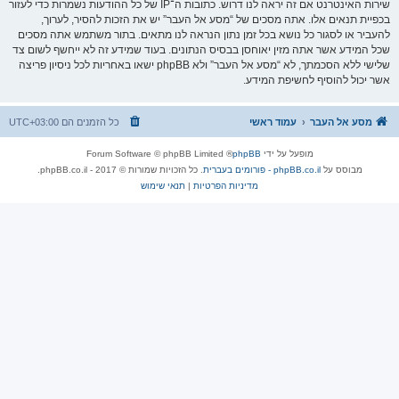
שירות האינטרנט אם זה יראה לנו דרוש. כתובות ה־IP של כל ההודעות נשמרות כדי לעזור
בכפיית תנאים אלו. אתה מסכים של “מסע אל העבר” יש את הזכות להסיר, לערוך,
להעביר או לסגור כל נושא בכל זמן נתון הנראה לנו מתאים. בתור משתמש אתה מסכים
שכל המידע אשר אתה מזין יאוחסן בבסיס הנתונים. בעוד שמידע זה לא ייחשף לשום צד
שלישי ללא הסכמתך, לא “מסע אל העבר” ולא phpBB ישאו באחריות לכל ניסיון פריצה
אשר יכול להוסיף לחשיפת המידע.
מסע אל העבר
עמוד ראשי
כל הזמנים הם
UTC+03:00
מופעל על ידי
phpBB
® Forum Software © phpBB Limited
מבוסס על
phpBB.co.il - פורומים בעברית
. כל הזכויות שמורות © 2017 - phpBB.co.il.
מדיניות הפרטיות
|
תנאי שימוש