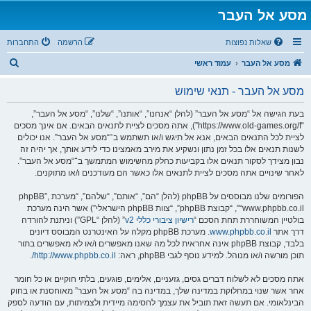
מסע אל העבר
שאלות נפוצות
הרשמה
התחברות
ח
מסע אל העבר
עמוד ראשי
י
מסע אל העבר - תנאי שימוש
פ
ו
בעת הגישה אל “מסע אל העבר” (להלן “אנחנו”, “אותנו”, “שלנו”, “מסע אל העבר”,
“https://www.old-games.org/f”), אתה מסכים לציית לתנאים הבאים. אם אינך מסכים
ש
לציית לכל התנאים הבאים, אנא אל תיגש ו/או תשתמש ב־“מסע אל העבר”. אנו יכולים
לשנות תנאים אלו בכל זמן נתון ונשקיע את מירב מאמצינו כדי לידע אותך, אך יהיה זה
נבון מצידך לסקור תנאים אלו בקביעות כחלק מהשימוש המתמשך ב־“מסע אל העבר”.
לאחר שינויים אתה מסכים לציית לתנאים אלו כאשר הם מעודכנים ו/או מתוקנים.
הפורומים שלנו מבוססים על phpBB (להלן “הם”, “אותם”, “שלהם”, “מערכת phpBB”,
“www.phpbb.co.il”, “קבוצת phpBB”, “צוות phpBB הישראלי”) אשר הינה מערכת
בולטיין המשוחררת תחת הסכם “
רישיון ציבורי כללי v2
” (להלן “GPL”) וניתנת להורדה
דרך אתר
www.phpbb.co.il
. מערכת phpBB מקלה על האינטרנט המבוסס דיונים
בלבד, קבוצת phpBB אינה אחראית לכל מה שאנו מאפשרים ו/או לא מאפשרים בתור
תוכן מורשה ו/או מנוהל. למידע נוסף לגבי phpBB, ראה:
http://www.phpbb.co.il/
.
אתה מסכים לא לשלוח דברים גסים, גזעניים, אלימים, פוגעים, בלתי חוקיים או כל חומר
אחר אשר שנוי במחלוקת במדינה שלך, במדינה בה “מסע אל העבר” מאוחסנת או בחוק
הבינלאומי. אם תעשה זאת תוביל את עצמך לחסימה מיידית ולצמיתות, עם הודעה לספק