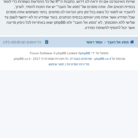
שירות האינטרנט אם זה יראה לנו דרוש. כתובות ה־IP של כל ההודעות נשמרות כדי לעזור
בכפיית תנאים אלו. אתה מסכים של “מסע אל העבר” יש את הזכות להסיר, לערוך,
להעביר או לסגור כל נושא בכל זמן נתון הנראה לנו מתאים. בתור משתמש אתה מסכים
שכל המידע אשר אתה מזין יאוחסן בבסיס הנתונים. בעוד שמידע זה לא ייחשף לשום צד
שלישי ללא הסכמתך, לא “מסע אל העבר” ולא phpBB ישאו באחריות לכל ניסיון פריצה
אשר יכול להוסיף לחשיפת המידע.
מסע אל העבר
עמוד ראשי
כל הזמנים הם
UTC+03:00
מופעל על ידי
phpBB
® Forum Software © phpBB Limited
מבוסס על
phpBB.co.il - פורומים בעברית
. כל הזכויות שמורות © 2017 - phpBB.co.il.
מדיניות הפרטיות
|
תנאי שימוש