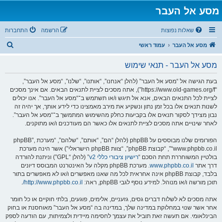
מסע אל העבר
שאלות נפוצות
הרשמה
התחברות
ח
מסע אל העבר
עמוד ראשי
י
מסע אל העבר - תנאי שימוש
פ
ו
בעת הגישה אל “מסע אל העבר” (להלן “אנחנו”, “אותנו”, “שלנו”, “מסע אל העבר”,
“https://www.old-games.org/f”), אתה מסכים לציית לתנאים הבאים. אם אינך מסכים
ש
לציית לכל התנאים הבאים, אנא אל תיגש ו/או תשתמש ב־“מסע אל העבר”. אנו יכולים
לשנות תנאים אלו בכל זמן נתון ונשקיע את מירב מאמצינו כדי לידע אותך, אך יהיה זה
נבון מצידך לסקור תנאים אלו בקביעות כחלק מהשימוש המתמשך ב־“מסע אל העבר”.
לאחר שינויים אתה מסכים לציית לתנאים אלו כאשר הם מעודכנים ו/או מתוקנים.
הפורומים שלנו מבוססים על phpBB (להלן “הם”, “אותם”, “שלהם”, “מערכת phpBB”,
“www.phpbb.co.il”, “קבוצת phpBB”, “צוות phpBB הישראלי”) אשר הינה מערכת
בולטיין המשוחררת תחת הסכם “
רישיון ציבורי כללי v2
” (להלן “GPL”) וניתנת להורדה
דרך אתר
www.phpbb.co.il
. מערכת phpBB מקלה על האינטרנט המבוסס דיונים
בלבד, קבוצת phpBB אינה אחראית לכל מה שאנו מאפשרים ו/או לא מאפשרים בתור
תוכן מורשה ו/או מנוהל. למידע נוסף לגבי phpBB, ראה:
http://www.phpbb.co.il/
.
אתה מסכים לא לשלוח דברים גסים, גזעניים, אלימים, פוגעים, בלתי חוקיים או כל חומר
אחר אשר שנוי במחלוקת במדינה שלך, במדינה בה “מסע אל העבר” מאוחסנת או בחוק
הבינלאומי. אם תעשה זאת תוביל את עצמך לחסימה מיידית ולצמיתות, עם הודעה לספק