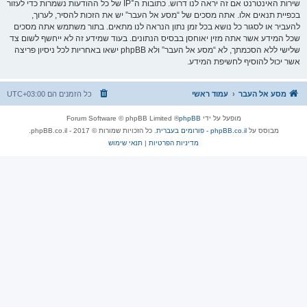
שירות האינטרנט אם זה יראה לנו דרוש. כתובות ה־IP של כל ההודעות נשמרות כדי לעזור
בכפיית תנאים אלו. אתה מסכים של “מסע אל העבר” יש את הזכות להסיר, לערוך,
להעביר או לסגור כל נושא בכל זמן נתון הנראה לנו מתאים. בתור משתמש אתה מסכים
שכל המידע אשר אתה מזין יאוחסן בבסיס הנתונים. בעוד שמידע זה לא ייחשף לשום צד
שלישי ללא הסכמתך, לא “מסע אל העבר” ולא phpBB ישאו באחריות לכל ניסיון פריצה
אשר יכול להוסיף לחשיפת המידע.
מסע אל העבר
עמוד ראשי
כל הזמנים הם
UTC+03:00
מופעל על ידי
phpBB
® Forum Software © phpBB Limited
מבוסס על
phpBB.co.il - פורומים בעברית
. כל הזכויות שמורות © 2017 - phpBB.co.il.
מדיניות הפרטיות
|
תנאי שימוש