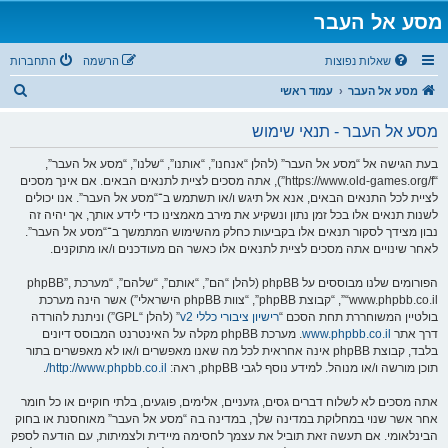
מסע אל העבר
שאלות נפוצות
הרשמה
התחברות
ח
מסע אל העבר
עמוד ראשי
י
מסע אל העבר - תנאי שימוש
פ
ו
בעת הגישה אל “מסע אל העבר” (להלן “אנחנו”, “אותנו”, “שלנו”, “מסע אל העבר”,
“https://www.old-games.org/f”), אתה מסכים לציית לתנאים הבאים. אם אינך מסכים
ש
לציית לכל התנאים הבאים, אנא אל תיגש ו/או תשתמש ב־“מסע אל העבר”. אנו יכולים
לשנות תנאים אלו בכל זמן נתון ונשקיע את מירב מאמצינו כדי לידע אותך, אך יהיה זה
נבון מצידך לסקור תנאים אלו בקביעות כחלק מהשימוש המתמשך ב־“מסע אל העבר”.
לאחר שינויים אתה מסכים לציית לתנאים אלו כאשר הם מעודכנים ו/או מתוקנים.
הפורומים שלנו מבוססים על phpBB (להלן “הם”, “אותם”, “שלהם”, “מערכת phpBB”,
“www.phpbb.co.il”, “קבוצת phpBB”, “צוות phpBB הישראלי”) אשר הינה מערכת
בולטיין המשוחררת תחת הסכם “
רישיון ציבורי כללי v2
” (להלן “GPL”) וניתנת להורדה
דרך אתר
www.phpbb.co.il
. מערכת phpBB מקלה על האינטרנט המבוסס דיונים
בלבד, קבוצת phpBB אינה אחראית לכל מה שאנו מאפשרים ו/או לא מאפשרים בתור
תוכן מורשה ו/או מנוהל. למידע נוסף לגבי phpBB, ראה:
http://www.phpbb.co.il/
.
אתה מסכים לא לשלוח דברים גסים, גזעניים, אלימים, פוגעים, בלתי חוקיים או כל חומר
אחר אשר שנוי במחלוקת במדינה שלך, במדינה בה “מסע אל העבר” מאוחסנת או בחוק
הבינלאומי. אם תעשה זאת תוביל את עצמך לחסימה מיידית ולצמיתות, עם הודעה לספק