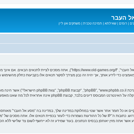
ל העבר
ים
|
רומים
|
שאילתא
|
תמיכה טכנית
|
משחקים און ליין
בעת הגישה אל “מסע אל העבר” (להלן “אנחנו”, “אותנו”, “שלנו”, “מסע אל העבר”, “games.org/f
ב מאמצינו כדי לידע אותך, אך יהיה זה נבון מצידך לסקור תנאים אלו בקביעות כחלק מהשימ
. מערכת phpBB מקלה על האינטרנט המבוסס דיונים בלבד, ק
חוקיים או כל חומר אחר אשר שנוי במחלוקת במדינה שלך, במדינה בה “מסע אל העבר” מאוח
מיידית ולצמיתות, עם הודעה לספק שירות האינטרנט אם זה יראה לנו דרוש. כתובות ה־IP של כל ההודעות נשמרות כדי לע