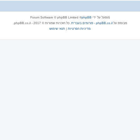
מופעל על ידי
phpBB
® Forum Software © phpBB Limited
מבוסס על
phpBB.co.il - פורומים בעברית
. כל הזכויות שמורות © 2017 - phpBB.co.il.
מדיניות הפרטיות
|
תנאי שימוש