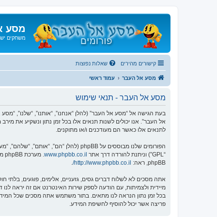
מסע א
משחקים ישנ
קישורים מהירים
שאלות נפוצות
מסע אל העבר
עמוד ראשי
מסע אל העבר - תנאי שימוש
אל העבר”. אנו יכולים לשנות תנאים אלו בכל זמן נתון ונשקיע את מיר
לתנאים אלו כאשר הם מעודכנים ו/או מתוקנים.
הפורומים שלנו מבוססים על phpBB (להלן “הם”, “אותם”, “שלהם”, “מערכת phpBB”, “www.phpbb.co.il”, “קבוצת phpBB”, “צוות phpBB הישראלי”) אשר הינה מערכת בולטיין המשוחררת תחת הסכם “
“GPL”) וניתנת להורדה דרך אתר
www.phpbb.co.il
phpBB, ראה:
http://www.phpbb.co.il/
.
אתה מסכים לא לשלוח דברים גסים, גזעניים, אלימים, פוגעים, בלתי 
פריצה אשר יכול להוסיף לחשיפת המידע.