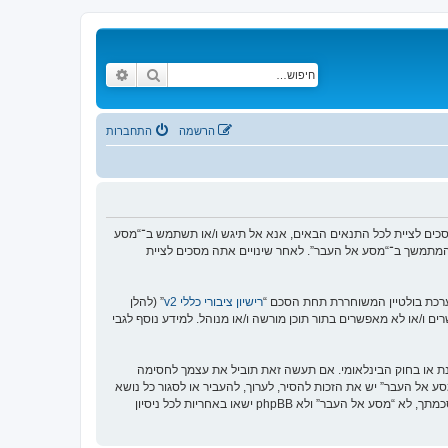
חיפוש
חיפוש מתקדם
הרשמה
התחברות
https://www.old-”), אתה מסכים לציית לתנאים הבאים. אם אינך מסכים לציית לכל התנאים הבאים, אנא אל תיגש ו/או תשתמש ב־“מסע
וש המתמשך ב־“מסע אל העבר”. לאחר שינויים אתה מסכים לציית
רישיון ציבורי כללי v2
” (להלן
בוצת phpBB אינה אחראית לכל מה שאנו מאפשרים ו/או לא מאפשרים בתור תוכן מורשה ו/או מנוהל. למידע נוסף לגבי
סנת או בחוק הבינלאומי. אם תעשה זאת תוביל את עצמך לחסימה
זור בכפיית תנאים אלו. אתה מסכים של “מסע אל העבר” יש את הזכות להסיר, לערוך, להעביר או לסגור כל נושא
בכל זמן נתון הנראה לנו מתאים. בתור משתמש אתה מסכים שכל המידע אשר אתה מזין יאוחסן בבסיס הנתונים. בעוד שמידע זה לא ייחשף לשום צד שלישי ללא הסכמתך, לא “מסע אל העבר” ולא phpBB ישאו באחריות לכל ניסיון