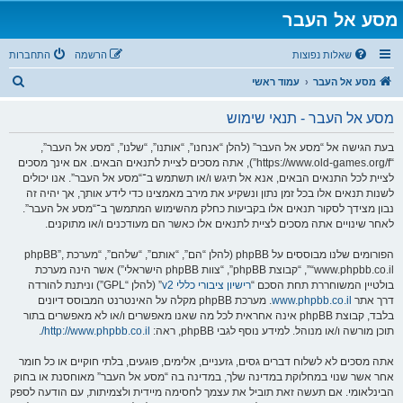
מסע אל העבר
שאלות נפוצות
הרשמה
התחברות
ח
מסע אל העבר
עמוד ראשי
י
מסע אל העבר - תנאי שימוש
פ
ו
בעת הגישה אל “מסע אל העבר” (להלן “אנחנו”, “אותנו”, “שלנו”, “מסע אל העבר”,
“https://www.old-games.org/f”), אתה מסכים לציית לתנאים הבאים. אם אינך מסכים
ש
לציית לכל התנאים הבאים, אנא אל תיגש ו/או תשתמש ב־“מסע אל העבר”. אנו יכולים
לשנות תנאים אלו בכל זמן נתון ונשקיע את מירב מאמצינו כדי לידע אותך, אך יהיה זה
נבון מצידך לסקור תנאים אלו בקביעות כחלק מהשימוש המתמשך ב־“מסע אל העבר”.
לאחר שינויים אתה מסכים לציית לתנאים אלו כאשר הם מעודכנים ו/או מתוקנים.
הפורומים שלנו מבוססים על phpBB (להלן “הם”, “אותם”, “שלהם”, “מערכת phpBB”,
“www.phpbb.co.il”, “קבוצת phpBB”, “צוות phpBB הישראלי”) אשר הינה מערכת
בולטיין המשוחררת תחת הסכם “
רישיון ציבורי כללי v2
” (להלן “GPL”) וניתנת להורדה
דרך אתר
www.phpbb.co.il
. מערכת phpBB מקלה על האינטרנט המבוסס דיונים
בלבד, קבוצת phpBB אינה אחראית לכל מה שאנו מאפשרים ו/או לא מאפשרים בתור
תוכן מורשה ו/או מנוהל. למידע נוסף לגבי phpBB, ראה:
http://www.phpbb.co.il/
.
אתה מסכים לא לשלוח דברים גסים, גזעניים, אלימים, פוגעים, בלתי חוקיים או כל חומר
אחר אשר שנוי במחלוקת במדינה שלך, במדינה בה “מסע אל העבר” מאוחסנת או בחוק
הבינלאומי. אם תעשה זאת תוביל את עצמך לחסימה מיידית ולצמיתות, עם הודעה לספק