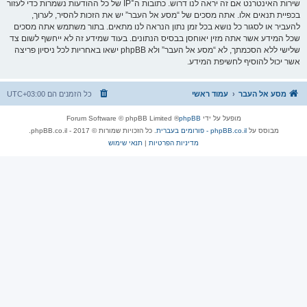
שירות האינטרנט אם זה יראה לנו דרוש. כתובות ה־IP של כל ההודעות נשמרות כדי לעזור
בכפיית תנאים אלו. אתה מסכים של “מסע אל העבר” יש את הזכות להסיר, לערוך,
להעביר או לסגור כל נושא בכל זמן נתון הנראה לנו מתאים. בתור משתמש אתה מסכים
שכל המידע אשר אתה מזין יאוחסן בבסיס הנתונים. בעוד שמידע זה לא ייחשף לשום צד
שלישי ללא הסכמתך, לא “מסע אל העבר” ולא phpBB ישאו באחריות לכל ניסיון פריצה
אשר יכול להוסיף לחשיפת המידע.
מסע אל העבר
עמוד ראשי
כל הזמנים הם
UTC+03:00
מופעל על ידי
phpBB
® Forum Software © phpBB Limited
מבוסס על
phpBB.co.il - פורומים בעברית
. כל הזכויות שמורות © 2017 - phpBB.co.il.
מדיניות הפרטיות
|
תנאי שימוש