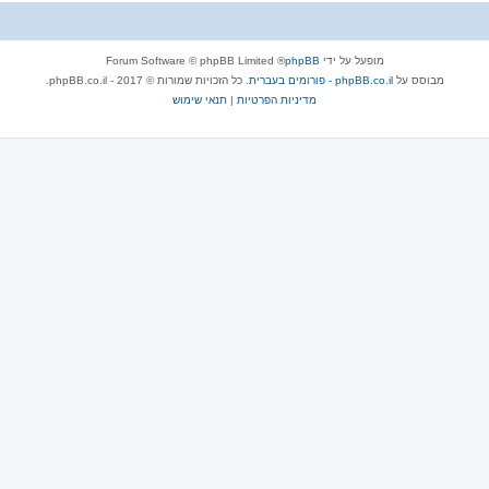
מופעל על ידי
phpBB
® Forum Software © phpBB Limited
מבוסס על
phpBB.co.il - פורומים בעברית
. כל הזכויות שמורות © 2017 - phpBB.co.il.
מדיניות הפרטיות
|
תנאי שימוש