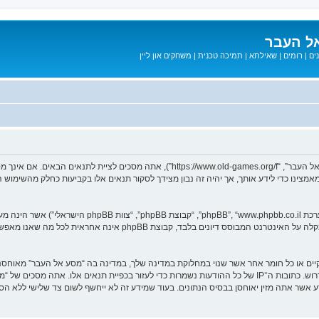
ל העבר
ים
|
רומים
|
שאילתא
|
תמיכה טכנית
|
משחקים און ליין
בעת הגישה אל “מסע אל העבר” (להלן “אנחנו”, “אותנו”, “שלנו”, “מסע אל העבר”, “games.org/f
ב מאמצינו כדי לידע אותך, אך יהיה זה נבון מצידך לסקור תנאים אלו בקביעות כחלק מהשימ
. מערכת phpBB מקלה על האינטרנט המבוסס דיונים בלבד, ק
חוקיים או כל חומר אחר אשר שנוי במחלוקת במדינה שלך, במדינה בה “מסע אל העבר” מאוח
מיידית ולצמיתות, עם הודעה לספק שירות האינטרנט אם זה יראה לנו דרוש. כתובות ה־IP של כל ההודעות נשמרות כדי לע