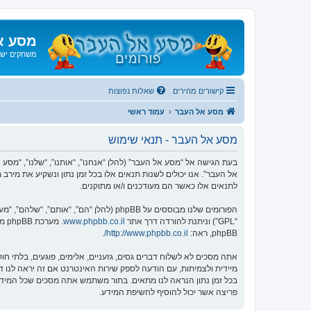
מסע א
משחקים ישנ
קישורים מהירים
שאלות נפוצות
מסע אל העבר
עמוד ראשי
מסע אל העבר - תנאי שימוש
אל העבר”. אנו יכולים לשנות תנאים אלו בכל זמן נתון ונשקיע את מיר
לתנאים אלו כאשר הם מעודכנים ו/או מתוקנים.
הפורומים שלנו מבוססים על phpBB (להלן “הם”, “אותם”, “שלהם”, “מערכת phpBB”, “www.phpbb.co.il”, “קבוצת phpBB”, “צוות phpBB הישראלי”) אשר הינה מערכת בולטיין המשוחררת תחת הסכם “
“GPL”) וניתנת להורדה דרך אתר
www.phpbb.co.il
phpBB, ראה:
http://www.phpbb.co.il/
.
אתה מסכים לא לשלוח דברים גסים, גזעניים, אלימים, פוגעים, בלתי 
פריצה אשר יכול להוסיף לחשיפת המידע.