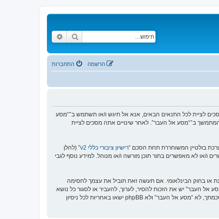
חיפוש
חיפוש מתקדם
הרשמה
התחברות
https://www.old-”), אתה מסכים לציית לתנאים הבאים. אם אינך מסכים לציית לכל התנאים הבאים, אנא אל תיגש ו/או תשתמש ב־“מסע
וש המתמשך ב־“מסע אל העבר”. לאחר שינויים אתה מסכים לציית
רישיון ציבורי כללי v2
” (להלן
בוצת phpBB אינה אחראית לכל מה שאנו מאפשרים ו/או לא מאפשרים בתור תוכן מורשה ו/או מנוהל. למידע נוסף לגבי
סנת או בחוק הבינלאומי. אם תעשה זאת תוביל את עצמך לחסימה
זור בכפיית תנאים אלו. אתה מסכים של “מסע אל העבר” יש את הזכות להסיר, לערוך, להעביר או לסגור כל נושא
בכל זמן נתון הנראה לנו מתאים. בתור משתמש אתה מסכים שכל המידע אשר אתה מזין יאוחסן בבסיס הנתונים. בעוד שמידע זה לא ייחשף לשום צד שלישי ללא הסכמתך, לא “מסע אל העבר” ולא phpBB ישאו באחריות לכל ניסיון