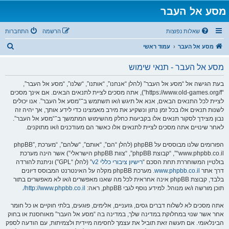
מסע אל העבר
שאלות נפוצות
הרשמה
התחברות
ח
מסע אל העבר
עמוד ראשי
י
מסע אל העבר - תנאי שימוש
פ
ו
בעת הגישה אל “מסע אל העבר” (להלן “אנחנו”, “אותנו”, “שלנו”, “מסע אל העבר”,
“https://www.old-games.org/f”), אתה מסכים לציית לתנאים הבאים. אם אינך מסכים
ש
לציית לכל התנאים הבאים, אנא אל תיגש ו/או תשתמש ב־“מסע אל העבר”. אנו יכולים
לשנות תנאים אלו בכל זמן נתון ונשקיע את מירב מאמצינו כדי לידע אותך, אך יהיה זה
נבון מצידך לסקור תנאים אלו בקביעות כחלק מהשימוש המתמשך ב־“מסע אל העבר”.
לאחר שינויים אתה מסכים לציית לתנאים אלו כאשר הם מעודכנים ו/או מתוקנים.
הפורומים שלנו מבוססים על phpBB (להלן “הם”, “אותם”, “שלהם”, “מערכת phpBB”,
“www.phpbb.co.il”, “קבוצת phpBB”, “צוות phpBB הישראלי”) אשר הינה מערכת
בולטיין המשוחררת תחת הסכם “
רישיון ציבורי כללי v2
” (להלן “GPL”) וניתנת להורדה
דרך אתר
www.phpbb.co.il
. מערכת phpBB מקלה על האינטרנט המבוסס דיונים
בלבד, קבוצת phpBB אינה אחראית לכל מה שאנו מאפשרים ו/או לא מאפשרים בתור
תוכן מורשה ו/או מנוהל. למידע נוסף לגבי phpBB, ראה:
http://www.phpbb.co.il/
.
אתה מסכים לא לשלוח דברים גסים, גזעניים, אלימים, פוגעים, בלתי חוקיים או כל חומר
אחר אשר שנוי במחלוקת במדינה שלך, במדינה בה “מסע אל העבר” מאוחסנת או בחוק
הבינלאומי. אם תעשה זאת תוביל את עצמך לחסימה מיידית ולצמיתות, עם הודעה לספק