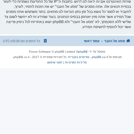
שירות האינטרנט אם זה יראה לנו דרוש. כתובות ה־IP של כל ההודעות נשמרות כדי לעזור
בכפיית תנאים אלו. אתה מסכים של “מסע אל העבר” יש את הזכות להסיר, לערוך,
להעביר או לסגור כל נושא בכל זמן נתון הנראה לנו מתאים. בתור משתמש אתה מסכים
שכל המידע אשר אתה מזין יאוחסן בבסיס הנתונים. בעוד שמידע זה לא ייחשף לשום צד
שלישי ללא הסכמתך, לא “מסע אל העבר” ולא phpBB ישאו באחריות לכל ניסיון פריצה
אשר יכול להוסיף לחשיפת המידע.
מסע אל העבר
עמוד ראשי
כל הזמנים הם
UTC+03:00
מופעל על ידי
phpBB
® Forum Software © phpBB Limited
מבוסס על
phpBB.co.il - פורומים בעברית
. כל הזכויות שמורות © 2017 - phpBB.co.il.
מדיניות הפרטיות
|
תנאי שימוש