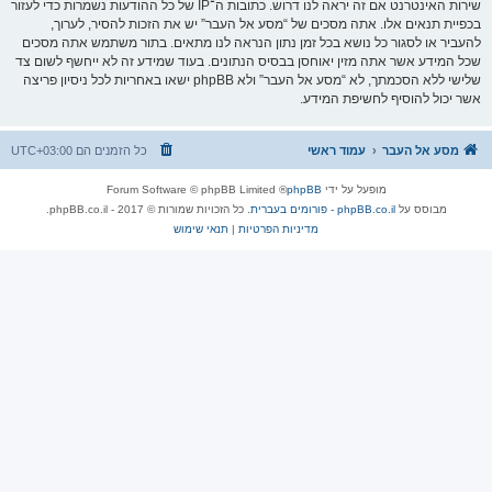
שירות האינטרנט אם זה יראה לנו דרוש. כתובות ה־IP של כל ההודעות נשמרות כדי לעזור
בכפיית תנאים אלו. אתה מסכים של “מסע אל העבר” יש את הזכות להסיר, לערוך,
להעביר או לסגור כל נושא בכל זמן נתון הנראה לנו מתאים. בתור משתמש אתה מסכים
שכל המידע אשר אתה מזין יאוחסן בבסיס הנתונים. בעוד שמידע זה לא ייחשף לשום צד
שלישי ללא הסכמתך, לא “מסע אל העבר” ולא phpBB ישאו באחריות לכל ניסיון פריצה
אשר יכול להוסיף לחשיפת המידע.
מסע אל העבר
עמוד ראשי
כל הזמנים הם
UTC+03:00
מופעל על ידי
phpBB
® Forum Software © phpBB Limited
מבוסס על
phpBB.co.il - פורומים בעברית
. כל הזכויות שמורות © 2017 - phpBB.co.il.
מדיניות הפרטיות
|
תנאי שימוש