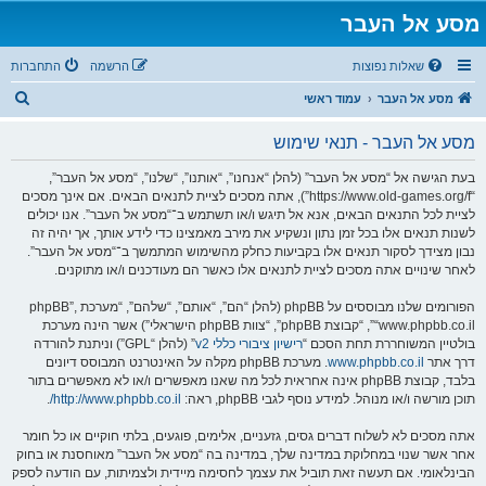
מסע אל העבר
שאלות נפוצות
הרשמה
התחברות
ח
מסע אל העבר
עמוד ראשי
י
מסע אל העבר - תנאי שימוש
פ
ו
בעת הגישה אל “מסע אל העבר” (להלן “אנחנו”, “אותנו”, “שלנו”, “מסע אל העבר”,
“https://www.old-games.org/f”), אתה מסכים לציית לתנאים הבאים. אם אינך מסכים
ש
לציית לכל התנאים הבאים, אנא אל תיגש ו/או תשתמש ב־“מסע אל העבר”. אנו יכולים
לשנות תנאים אלו בכל זמן נתון ונשקיע את מירב מאמצינו כדי לידע אותך, אך יהיה זה
נבון מצידך לסקור תנאים אלו בקביעות כחלק מהשימוש המתמשך ב־“מסע אל העבר”.
לאחר שינויים אתה מסכים לציית לתנאים אלו כאשר הם מעודכנים ו/או מתוקנים.
הפורומים שלנו מבוססים על phpBB (להלן “הם”, “אותם”, “שלהם”, “מערכת phpBB”,
“www.phpbb.co.il”, “קבוצת phpBB”, “צוות phpBB הישראלי”) אשר הינה מערכת
בולטיין המשוחררת תחת הסכם “
רישיון ציבורי כללי v2
” (להלן “GPL”) וניתנת להורדה
דרך אתר
www.phpbb.co.il
. מערכת phpBB מקלה על האינטרנט המבוסס דיונים
בלבד, קבוצת phpBB אינה אחראית לכל מה שאנו מאפשרים ו/או לא מאפשרים בתור
תוכן מורשה ו/או מנוהל. למידע נוסף לגבי phpBB, ראה:
http://www.phpbb.co.il/
.
אתה מסכים לא לשלוח דברים גסים, גזעניים, אלימים, פוגעים, בלתי חוקיים או כל חומר
אחר אשר שנוי במחלוקת במדינה שלך, במדינה בה “מסע אל העבר” מאוחסנת או בחוק
הבינלאומי. אם תעשה זאת תוביל את עצמך לחסימה מיידית ולצמיתות, עם הודעה לספק