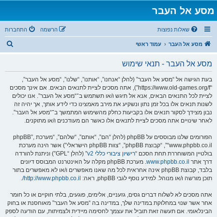
מסע אל העבר
שאלות נפוצות
הרשמה
התחברות
ח
מסע אל העבר
עמוד ראשי
י
מסע אל העבר - תנאי שימוש
פ
ו
בעת הגישה אל “מסע אל העבר” (להלן “אנחנו”, “אותנו”, “שלנו”, “מסע אל העבר”,
“https://www.old-games.org/f”), אתה מסכים לציית לתנאים הבאים. אם אינך מסכים
ש
לציית לכל התנאים הבאים, אנא אל תיגש ו/או תשתמש ב־“מסע אל העבר”. אנו יכולים
לשנות תנאים אלו בכל זמן נתון ונשקיע את מירב מאמצינו כדי לידע אותך, אך יהיה זה
נבון מצידך לסקור תנאים אלו בקביעות כחלק מהשימוש המתמשך ב־“מסע אל העבר”.
לאחר שינויים אתה מסכים לציית לתנאים אלו כאשר הם מעודכנים ו/או מתוקנים.
הפורומים שלנו מבוססים על phpBB (להלן “הם”, “אותם”, “שלהם”, “מערכת phpBB”,
“www.phpbb.co.il”, “קבוצת phpBB”, “צוות phpBB הישראלי”) אשר הינה מערכת
בולטיין המשוחררת תחת הסכם “
רישיון ציבורי כללי v2
” (להלן “GPL”) וניתנת להורדה
דרך אתר
www.phpbb.co.il
. מערכת phpBB מקלה על האינטרנט המבוסס דיונים
בלבד, קבוצת phpBB אינה אחראית לכל מה שאנו מאפשרים ו/או לא מאפשרים בתור
תוכן מורשה ו/או מנוהל. למידע נוסף לגבי phpBB, ראה:
http://www.phpbb.co.il/
.
אתה מסכים לא לשלוח דברים גסים, גזעניים, אלימים, פוגעים, בלתי חוקיים או כל חומר
אחר אשר שנוי במחלוקת במדינה שלך, במדינה בה “מסע אל העבר” מאוחסנת או בחוק
הבינלאומי. אם תעשה זאת תוביל את עצמך לחסימה מיידית ולצמיתות, עם הודעה לספק