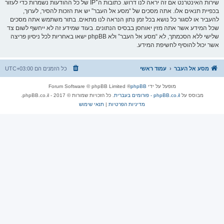
שירות האינטרנט אם זה יראה לנו דרוש. כתובות ה־IP של כל ההודעות נשמרות כדי לעזור
בכפיית תנאים אלו. אתה מסכים של “מסע אל העבר” יש את הזכות להסיר, לערוך,
להעביר או לסגור כל נושא בכל זמן נתון הנראה לנו מתאים. בתור משתמש אתה מסכים
שכל המידע אשר אתה מזין יאוחסן בבסיס הנתונים. בעוד שמידע זה לא ייחשף לשום צד
שלישי ללא הסכמתך, לא “מסע אל העבר” ולא phpBB ישאו באחריות לכל ניסיון פריצה
אשר יכול להוסיף לחשיפת המידע.
מסע אל העבר
עמוד ראשי
כל הזמנים הם
UTC+03:00
מופעל על ידי
phpBB
® Forum Software © phpBB Limited
מבוסס על
phpBB.co.il - פורומים בעברית
. כל הזכויות שמורות © 2017 - phpBB.co.il.
מדיניות הפרטיות
|
תנאי שימוש