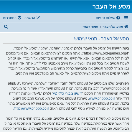
מסע אל העבר
שאלות נפוצות
הרשמה
התחברות
ח
מסע אל העבר
עמוד ראשי
י
מסע אל העבר - תנאי שימוש
פ
ו
בעת הגישה אל “מסע אל העבר” (להלן “אנחנו”, “אותנו”, “שלנו”, “מסע אל העבר”,
“https://www.old-games.org/f”), אתה מסכים לציית לתנאים הבאים. אם אינך מסכים
ש
לציית לכל התנאים הבאים, אנא אל תיגש ו/או תשתמש ב־“מסע אל העבר”. אנו יכולים
לשנות תנאים אלו בכל זמן נתון ונשקיע את מירב מאמצינו כדי לידע אותך, אך יהיה זה
נבון מצידך לסקור תנאים אלו בקביעות כחלק מהשימוש המתמשך ב־“מסע אל העבר”.
לאחר שינויים אתה מסכים לציית לתנאים אלו כאשר הם מעודכנים ו/או מתוקנים.
הפורומים שלנו מבוססים על phpBB (להלן “הם”, “אותם”, “שלהם”, “מערכת phpBB”,
“www.phpbb.co.il”, “קבוצת phpBB”, “צוות phpBB הישראלי”) אשר הינה מערכת
בולטיין המשוחררת תחת הסכם “
רישיון ציבורי כללי v2
” (להלן “GPL”) וניתנת להורדה
דרך אתר
www.phpbb.co.il
. מערכת phpBB מקלה על האינטרנט המבוסס דיונים
בלבד, קבוצת phpBB אינה אחראית לכל מה שאנו מאפשרים ו/או לא מאפשרים בתור
תוכן מורשה ו/או מנוהל. למידע נוסף לגבי phpBB, ראה:
http://www.phpbb.co.il/
.
אתה מסכים לא לשלוח דברים גסים, גזעניים, אלימים, פוגעים, בלתי חוקיים או כל חומר
אחר אשר שנוי במחלוקת במדינה שלך, במדינה בה “מסע אל העבר” מאוחסנת או בחוק
הבינלאומי. אם תעשה זאת תוביל את עצמך לחסימה מיידית ולצמיתות, עם הודעה לספק