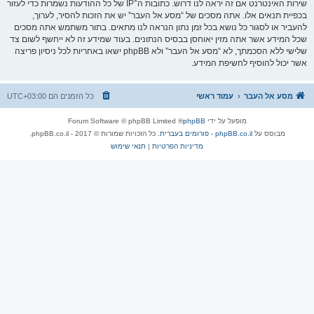
שירות האינטרנט אם זה יראה לנו דרוש. כתובות ה־IP של כל ההודעות נשמרות כדי לעזור
בכפיית תנאים אלו. אתה מסכים של “מסע אל העבר” יש את הזכות להסיר, לערוך,
להעביר או לסגור כל נושא בכל זמן נתון הנראה לנו מתאים. בתור משתמש אתה מסכים
שכל המידע אשר אתה מזין יאוחסן בבסיס הנתונים. בעוד שמידע זה לא ייחשף לשום צד
שלישי ללא הסכמתך, לא “מסע אל העבר” ולא phpBB ישאו באחריות לכל ניסיון פריצה
אשר יכול להוסיף לחשיפת המידע.
מסע אל העבר
עמוד ראשי
כל הזמנים הם
UTC+03:00
מופעל על ידי
phpBB
® Forum Software © phpBB Limited
מבוסס על
phpBB.co.il - פורומים בעברית
. כל הזכויות שמורות © 2017 - phpBB.co.il.
מדיניות הפרטיות
|
תנאי שימוש