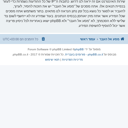
שירות האינטרנט אם זה יראה לנו דרוש. כתובות ה־IP של כל ההודעות נשמרות כדי לעזור
בכפיית תנאים אלו. אתה מסכים של “מסע אל העבר” יש את הזכות להסיר, לערוך,
להעביר או לסגור כל נושא בכל זמן נתון הנראה לנו מתאים. בתור משתמש אתה מסכים
שכל המידע אשר אתה מזין יאוחסן בבסיס הנתונים. בעוד שמידע זה לא ייחשף לשום צד
שלישי ללא הסכמתך, לא “מסע אל העבר” ולא phpBB ישאו באחריות לכל ניסיון פריצה
אשר יכול להוסיף לחשיפת המידע.
מסע אל העבר
עמוד ראשי
כל הזמנים הם
UTC+03:00
מופעל על ידי
phpBB
® Forum Software © phpBB Limited
מבוסס על
phpBB.co.il - פורומים בעברית
. כל הזכויות שמורות © 2017 - phpBB.co.il.
מדיניות הפרטיות
|
תנאי שימוש