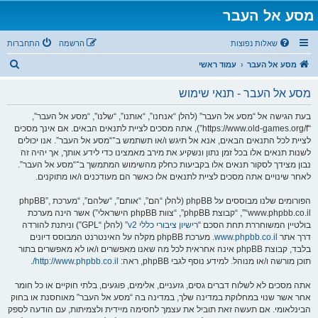
מסע אל העבר
שאלות נפוצות
הרשמה
התחברות
ח
מסע אל העבר
עמוד ראשי
י
מסע אל העבר - תנאי שימוש
פ
ו
בעת הגישה אל “מסע אל העבר” (להלן “אנחנו”, “אותנו”, “שלנו”, “מסע אל העבר”,
“https://www.old-games.org/f”), אתה מסכים לציית לתנאים הבאים. אם אינך מסכים
ש
לציית לכל התנאים הבאים, אנא אל תיגש ו/או תשתמש ב־“מסע אל העבר”. אנו יכולים
לשנות תנאים אלו בכל זמן נתון ונשקיע את מירב מאמצינו כדי לידע אותך, אך יהיה זה
נבון מצידך לסקור תנאים אלו בקביעות כחלק מהשימוש המתמשך ב־“מסע אל העבר”.
לאחר שינויים אתה מסכים לציית לתנאים אלו כאשר הם מעודכנים ו/או מתוקנים.
הפורומים שלנו מבוססים על phpBB (להלן “הם”, “אותם”, “שלהם”, “מערכת phpBB”,
“www.phpbb.co.il”, “קבוצת phpBB”, “צוות phpBB הישראלי”) אשר הינה מערכת
בולטיין המשוחררת תחת הסכם “
רישיון ציבורי כללי v2
” (להלן “GPL”) וניתנת להורדה
דרך אתר
www.phpbb.co.il
. מערכת phpBB מקלה על האינטרנט המבוסס דיונים
בלבד, קבוצת phpBB אינה אחראית לכל מה שאנו מאפשרים ו/או לא מאפשרים בתור
תוכן מורשה ו/או מנוהל. למידע נוסף לגבי phpBB, ראה:
http://www.phpbb.co.il/
.
אתה מסכים לא לשלוח דברים גסים, גזעניים, אלימים, פוגעים, בלתי חוקיים או כל חומר
אחר אשר שנוי במחלוקת במדינה שלך, במדינה בה “מסע אל העבר” מאוחסנת או בחוק
הבינלאומי. אם תעשה זאת תוביל את עצמך לחסימה מיידית ולצמיתות, עם הודעה לספק