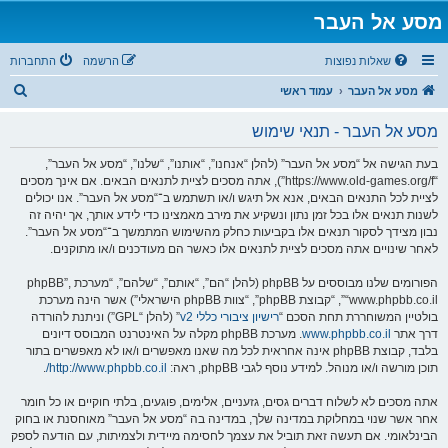
מסע אל העבר
שאלות נפוצות
הרשמה
התחברות
ח
מסע אל העבר
עמוד ראשי
י
מסע אל העבר - תנאי שימוש
פ
ו
בעת הגישה אל “מסע אל העבר” (להלן “אנחנו”, “אותנו”, “שלנו”, “מסע אל העבר”,
“https://www.old-games.org/f”), אתה מסכים לציית לתנאים הבאים. אם אינך מסכים
ש
לציית לכל התנאים הבאים, אנא אל תיגש ו/או תשתמש ב־“מסע אל העבר”. אנו יכולים
לשנות תנאים אלו בכל זמן נתון ונשקיע את מירב מאמצינו כדי לידע אותך, אך יהיה זה
נבון מצידך לסקור תנאים אלו בקביעות כחלק מהשימוש המתמשך ב־“מסע אל העבר”.
לאחר שינויים אתה מסכים לציית לתנאים אלו כאשר הם מעודכנים ו/או מתוקנים.
הפורומים שלנו מבוססים על phpBB (להלן “הם”, “אותם”, “שלהם”, “מערכת phpBB”,
“www.phpbb.co.il”, “קבוצת phpBB”, “צוות phpBB הישראלי”) אשר הינה מערכת
בולטיין המשוחררת תחת הסכם “
רישיון ציבורי כללי v2
” (להלן “GPL”) וניתנת להורדה
דרך אתר
www.phpbb.co.il
. מערכת phpBB מקלה על האינטרנט המבוסס דיונים
בלבד, קבוצת phpBB אינה אחראית לכל מה שאנו מאפשרים ו/או לא מאפשרים בתור
תוכן מורשה ו/או מנוהל. למידע נוסף לגבי phpBB, ראה:
http://www.phpbb.co.il/
.
אתה מסכים לא לשלוח דברים גסים, גזעניים, אלימים, פוגעים, בלתי חוקיים או כל חומר
אחר אשר שנוי במחלוקת במדינה שלך, במדינה בה “מסע אל העבר” מאוחסנת או בחוק
הבינלאומי. אם תעשה זאת תוביל את עצמך לחסימה מיידית ולצמיתות, עם הודעה לספק