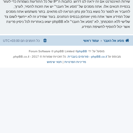
שירות האינטרנט אם זה יראה לנו דרוש. כתובות ה־IP של כל ההודעות נשמרות כדי לעזור
בכפיית תנאים אלו. אתה מסכים של “מסע אל העבר” יש את הזכות להסיר, לערוך,
להעביר או לסגור כל נושא בכל זמן נתון הנראה לנו מתאים. בתור משתמש אתה מסכים
שכל המידע אשר אתה מזין יאוחסן בבסיס הנתונים. בעוד שמידע זה לא ייחשף לשום צד
שלישי ללא הסכמתך, לא “מסע אל העבר” ולא phpBB ישאו באחריות לכל ניסיון פריצה
אשר יכול להוסיף לחשיפת המידע.
מסע אל העבר
עמוד ראשי
כל הזמנים הם
UTC+03:00
מופעל על ידי
phpBB
® Forum Software © phpBB Limited
מבוסס על
phpBB.co.il - פורומים בעברית
. כל הזכויות שמורות © 2017 - phpBB.co.il.
מדיניות הפרטיות
|
תנאי שימוש