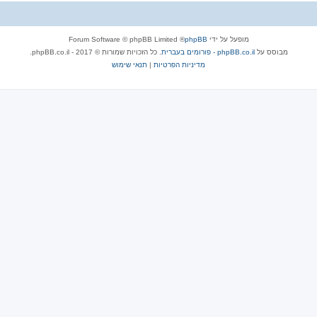
מופעל על ידי
phpBB
® Forum Software © phpBB Limited
מבוסס על
phpBB.co.il - פורומים בעברית
. כל הזכויות שמורות © 2017 - phpBB.co.il.
מדיניות הפרטיות
|
תנאי שימוש