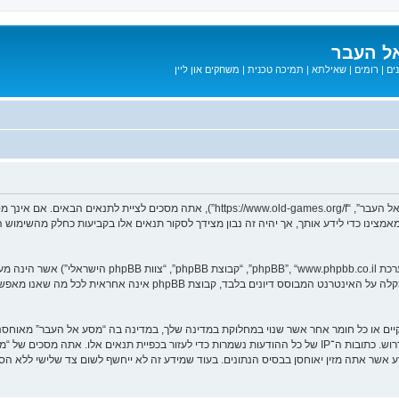
ל העבר
ים
|
רומים
|
שאילתא
|
תמיכה טכנית
|
משחקים און ליין
בעת הגישה אל “מסע אל העבר” (להלן “אנחנו”, “אותנו”, “שלנו”, “מסע אל העבר”, “games.org/f
ב מאמצינו כדי לידע אותך, אך יהיה זה נבון מצידך לסקור תנאים אלו בקביעות כחלק מהשימ
. מערכת phpBB מקלה על האינטרנט המבוסס דיונים בלבד, ק
חוקיים או כל חומר אחר אשר שנוי במחלוקת במדינה שלך, במדינה בה “מסע אל העבר” מאוח
מיידית ולצמיתות, עם הודעה לספק שירות האינטרנט אם זה יראה לנו דרוש. כתובות ה־IP של כל ההודעות נשמרות כדי לע