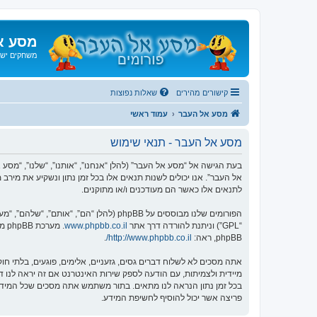
מסע א
משחקים ישנ
קישורים מהירים
שאלות נפוצות
מסע אל העבר
עמוד ראשי
מסע אל העבר - תנאי שימוש
אל העבר”. אנו יכולים לשנות תנאים אלו בכל זמן נתון ונשקיע את מיר
לתנאים אלו כאשר הם מעודכנים ו/או מתוקנים.
הפורומים שלנו מבוססים על phpBB (להלן “הם”, “אותם”, “שלהם”, “מערכת phpBB”, “www.phpbb.co.il”, “קבוצת phpBB”, “צוות phpBB הישראלי”) אשר הינה מערכת בולטיין המשוחררת תחת הסכם “
“GPL”) וניתנת להורדה דרך אתר
www.phpbb.co.il
phpBB, ראה:
http://www.phpbb.co.il/
.
אתה מסכים לא לשלוח דברים גסים, גזעניים, אלימים, פוגעים, בלתי 
פריצה אשר יכול להוסיף לחשיפת המידע.