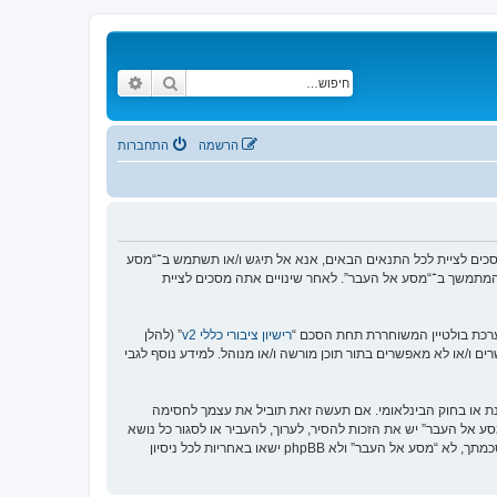
חיפוש
חיפוש מתקדם
הרשמה
התחברות
https://www.old-”), אתה מסכים לציית לתנאים הבאים. אם אינך מסכים לציית לכל התנאים הבאים, אנא אל תיגש ו/או תשתמש ב־“מסע
וש המתמשך ב־“מסע אל העבר”. לאחר שינויים אתה מסכים לציית
רישיון ציבורי כללי v2
” (להלן
בוצת phpBB אינה אחראית לכל מה שאנו מאפשרים ו/או לא מאפשרים בתור תוכן מורשה ו/או מנוהל. למידע נוסף לגבי
סנת או בחוק הבינלאומי. אם תעשה זאת תוביל את עצמך לחסימה
זור בכפיית תנאים אלו. אתה מסכים של “מסע אל העבר” יש את הזכות להסיר, לערוך, להעביר או לסגור כל נושא
בכל זמן נתון הנראה לנו מתאים. בתור משתמש אתה מסכים שכל המידע אשר אתה מזין יאוחסן בבסיס הנתונים. בעוד שמידע זה לא ייחשף לשום צד שלישי ללא הסכמתך, לא “מסע אל העבר” ולא phpBB ישאו באחריות לכל ניסיון