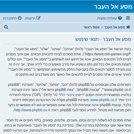
מסע אל העבר
שאלות נפוצות
הרשמה
התחברות
ח
מסע אל העבר
עמוד ראשי
י
מסע אל העבר - תנאי שימוש
פ
ו
בעת הגישה אל “מסע אל העבר” (להלן “אנחנו”, “אותנו”, “שלנו”, “מסע אל העבר”,
“https://www.old-games.org/f”), אתה מסכים לציית לתנאים הבאים. אם אינך מסכים
ש
לציית לכל התנאים הבאים, אנא אל תיגש ו/או תשתמש ב־“מסע אל העבר”. אנו יכולים
לשנות תנאים אלו בכל זמן נתון ונשקיע את מירב מאמצינו כדי לידע אותך, אך יהיה זה
נבון מצידך לסקור תנאים אלו בקביעות כחלק מהשימוש המתמשך ב־“מסע אל העבר”.
לאחר שינויים אתה מסכים לציית לתנאים אלו כאשר הם מעודכנים ו/או מתוקנים.
הפורומים שלנו מבוססים על phpBB (להלן “הם”, “אותם”, “שלהם”, “מערכת phpBB”,
“www.phpbb.co.il”, “קבוצת phpBB”, “צוות phpBB הישראלי”) אשר הינה מערכת
בולטיין המשוחררת תחת הסכם “
רישיון ציבורי כללי v2
” (להלן “GPL”) וניתנת להורדה
דרך אתר
www.phpbb.co.il
. מערכת phpBB מקלה על האינטרנט המבוסס דיונים
בלבד, קבוצת phpBB אינה אחראית לכל מה שאנו מאפשרים ו/או לא מאפשרים בתור
תוכן מורשה ו/או מנוהל. למידע נוסף לגבי phpBB, ראה:
http://www.phpbb.co.il/
.
אתה מסכים לא לשלוח דברים גסים, גזעניים, אלימים, פוגעים, בלתי חוקיים או כל חומר
אחר אשר שנוי במחלוקת במדינה שלך, במדינה בה “מסע אל העבר” מאוחסנת או בחוק
הבינלאומי. אם תעשה זאת תוביל את עצמך לחסימה מיידית ולצמיתות, עם הודעה לספק