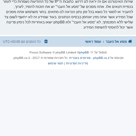
שירות האינטרנט אם זה יראה לנו דרוש. כתובות ה־IP של כל ההודעות נשמרות כדי לעזור
בכפיית תנאים אלו. אתה מסכים של “מסע אל העבר” יש את הזכות להסיר, לערוך,
להעביר או לסגור כל נושא בכל זמן נתון הנראה לנו מתאים. בתור משתמש אתה מסכים
שכל המידע אשר אתה מזין יאוחסן בבסיס הנתונים. בעוד שמידע זה לא ייחשף לשום צד
שלישי ללא הסכמתך, לא “מסע אל העבר” ולא phpBB ישאו באחריות לכל ניסיון פריצה
אשר יכול להוסיף לחשיפת המידע.
מסע אל העבר
עמוד ראשי
כל הזמנים הם
UTC+03:00
מופעל על ידי
phpBB
® Forum Software © phpBB Limited
מבוסס על
phpBB.co.il - פורומים בעברית
. כל הזכויות שמורות © 2017 - phpBB.co.il.
מדיניות הפרטיות
|
תנאי שימוש