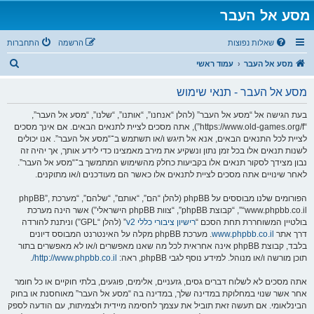
מסע אל העבר
שאלות נפוצות
הרשמה
התחברות
ח
מסע אל העבר
עמוד ראשי
י
מסע אל העבר - תנאי שימוש
פ
ו
בעת הגישה אל “מסע אל העבר” (להלן “אנחנו”, “אותנו”, “שלנו”, “מסע אל העבר”,
“https://www.old-games.org/f”), אתה מסכים לציית לתנאים הבאים. אם אינך מסכים
ש
לציית לכל התנאים הבאים, אנא אל תיגש ו/או תשתמש ב־“מסע אל העבר”. אנו יכולים
לשנות תנאים אלו בכל זמן נתון ונשקיע את מירב מאמצינו כדי לידע אותך, אך יהיה זה
נבון מצידך לסקור תנאים אלו בקביעות כחלק מהשימוש המתמשך ב־“מסע אל העבר”.
לאחר שינויים אתה מסכים לציית לתנאים אלו כאשר הם מעודכנים ו/או מתוקנים.
הפורומים שלנו מבוססים על phpBB (להלן “הם”, “אותם”, “שלהם”, “מערכת phpBB”,
“www.phpbb.co.il”, “קבוצת phpBB”, “צוות phpBB הישראלי”) אשר הינה מערכת
בולטיין המשוחררת תחת הסכם “
רישיון ציבורי כללי v2
” (להלן “GPL”) וניתנת להורדה
דרך אתר
www.phpbb.co.il
. מערכת phpBB מקלה על האינטרנט המבוסס דיונים
בלבד, קבוצת phpBB אינה אחראית לכל מה שאנו מאפשרים ו/או לא מאפשרים בתור
תוכן מורשה ו/או מנוהל. למידע נוסף לגבי phpBB, ראה:
http://www.phpbb.co.il/
.
אתה מסכים לא לשלוח דברים גסים, גזעניים, אלימים, פוגעים, בלתי חוקיים או כל חומר
אחר אשר שנוי במחלוקת במדינה שלך, במדינה בה “מסע אל העבר” מאוחסנת או בחוק
הבינלאומי. אם תעשה זאת תוביל את עצמך לחסימה מיידית ולצמיתות, עם הודעה לספק