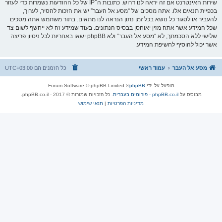
שירות האינטרנט אם זה יראה לנו דרוש. כתובות ה־IP של כל ההודעות נשמרות כדי לעזור
בכפיית תנאים אלו. אתה מסכים של “מסע אל העבר” יש את הזכות להסיר, לערוך,
להעביר או לסגור כל נושא בכל זמן נתון הנראה לנו מתאים. בתור משתמש אתה מסכים
שכל המידע אשר אתה מזין יאוחסן בבסיס הנתונים. בעוד שמידע זה לא ייחשף לשום צד
שלישי ללא הסכמתך, לא “מסע אל העבר” ולא phpBB ישאו באחריות לכל ניסיון פריצה
אשר יכול להוסיף לחשיפת המידע.
מסע אל העבר
עמוד ראשי
כל הזמנים הם
UTC+03:00
מופעל על ידי
phpBB
® Forum Software © phpBB Limited
מבוסס על
phpBB.co.il - פורומים בעברית
. כל הזכויות שמורות © 2017 - phpBB.co.il.
מדיניות הפרטיות
|
תנאי שימוש