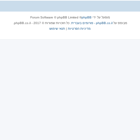
מופעל על ידי
phpBB
® Forum Software © phpBB Limited
מבוסס על
phpBB.co.il - פורומים בעברית
. כל הזכויות שמורות © 2017 - phpBB.co.il.
מדיניות הפרטיות
|
תנאי שימוש