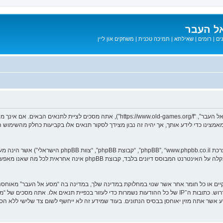
ל העבר
ים
|
רומים
|
שאילתא
|
תמיכה טכנית
|
משחקים און ליין
בעת הגישה אל “מסע אל העבר” (להלן “אנחנו”, “אותנו”, “שלנו”, “מסע אל העבר”, “games.org/f
ב מאמצינו כדי לידע אותך, אך יהיה זה נבון מצידך לסקור תנאים אלו בקביעות כחלק מהשימ
. מערכת phpBB מקלה על האינטרנט המבוסס דיונים בלבד, ק
חוקיים או כל חומר אחר אשר שנוי במחלוקת במדינה שלך, במדינה בה “מסע אל העבר” מאוח
מיידית ולצמיתות, עם הודעה לספק שירות האינטרנט אם זה יראה לנו דרוש. כתובות ה־IP של כל ההודעות נשמרות כדי לע