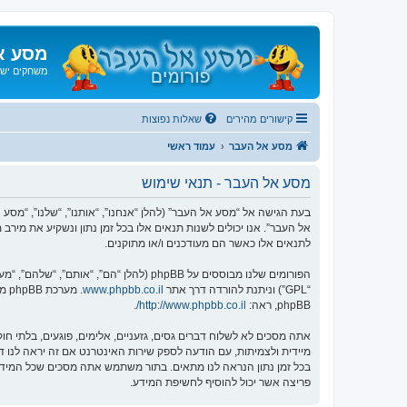
מסע א
משחקים ישנ
קישורים מהירים
שאלות נפוצות
מסע אל העבר
עמוד ראשי
מסע אל העבר - תנאי שימוש
אל העבר”. אנו יכולים לשנות תנאים אלו בכל זמן נתון ונשקיע את מיר
לתנאים אלו כאשר הם מעודכנים ו/או מתוקנים.
הפורומים שלנו מבוססים על phpBB (להלן “הם”, “אותם”, “שלהם”, “מערכת phpBB”, “www.phpbb.co.il”, “קבוצת phpBB”, “צוות phpBB הישראלי”) אשר הינה מערכת בולטיין המשוחררת תחת הסכם “
“GPL”) וניתנת להורדה דרך אתר
www.phpbb.co.il
phpBB, ראה:
http://www.phpbb.co.il/
.
אתה מסכים לא לשלוח דברים גסים, גזעניים, אלימים, פוגעים, בלתי 
פריצה אשר יכול להוסיף לחשיפת המידע.