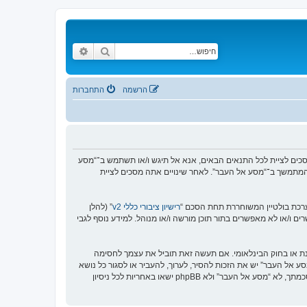
חיפוש
חיפוש מתקדם
הרשמה
התחברות
https://www.old-”), אתה מסכים לציית לתנאים הבאים. אם אינך מסכים לציית לכל התנאים הבאים, אנא אל תיגש ו/או תשתמש ב־“מסע
וש המתמשך ב־“מסע אל העבר”. לאחר שינויים אתה מסכים לציית
רישיון ציבורי כללי v2
” (להלן
בוצת phpBB אינה אחראית לכל מה שאנו מאפשרים ו/או לא מאפשרים בתור תוכן מורשה ו/או מנוהל. למידע נוסף לגבי
סנת או בחוק הבינלאומי. אם תעשה זאת תוביל את עצמך לחסימה
זור בכפיית תנאים אלו. אתה מסכים של “מסע אל העבר” יש את הזכות להסיר, לערוך, להעביר או לסגור כל נושא
בכל זמן נתון הנראה לנו מתאים. בתור משתמש אתה מסכים שכל המידע אשר אתה מזין יאוחסן בבסיס הנתונים. בעוד שמידע זה לא ייחשף לשום צד שלישי ללא הסכמתך, לא “מסע אל העבר” ולא phpBB ישאו באחריות לכל ניסיון