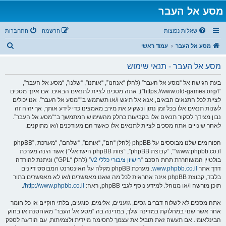
מסע אל העבר
שאלות נפוצות
הרשמה
התחברות
ח
מסע אל העבר
עמוד ראשי
י
מסע אל העבר - תנאי שימוש
פ
ו
בעת הגישה אל “מסע אל העבר” (להלן “אנחנו”, “אותנו”, “שלנו”, “מסע אל העבר”,
“https://www.old-games.org/f”), אתה מסכים לציית לתנאים הבאים. אם אינך מסכים
ש
לציית לכל התנאים הבאים, אנא אל תיגש ו/או תשתמש ב־“מסע אל העבר”. אנו יכולים
לשנות תנאים אלו בכל זמן נתון ונשקיע את מירב מאמצינו כדי לידע אותך, אך יהיה זה
נבון מצידך לסקור תנאים אלו בקביעות כחלק מהשימוש המתמשך ב־“מסע אל העבר”.
לאחר שינויים אתה מסכים לציית לתנאים אלו כאשר הם מעודכנים ו/או מתוקנים.
הפורומים שלנו מבוססים על phpBB (להלן “הם”, “אותם”, “שלהם”, “מערכת phpBB”,
“www.phpbb.co.il”, “קבוצת phpBB”, “צוות phpBB הישראלי”) אשר הינה מערכת
בולטיין המשוחררת תחת הסכם “
רישיון ציבורי כללי v2
” (להלן “GPL”) וניתנת להורדה
דרך אתר
www.phpbb.co.il
. מערכת phpBB מקלה על האינטרנט המבוסס דיונים
בלבד, קבוצת phpBB אינה אחראית לכל מה שאנו מאפשרים ו/או לא מאפשרים בתור
תוכן מורשה ו/או מנוהל. למידע נוסף לגבי phpBB, ראה:
http://www.phpbb.co.il/
.
אתה מסכים לא לשלוח דברים גסים, גזעניים, אלימים, פוגעים, בלתי חוקיים או כל חומר
אחר אשר שנוי במחלוקת במדינה שלך, במדינה בה “מסע אל העבר” מאוחסנת או בחוק
הבינלאומי. אם תעשה זאת תוביל את עצמך לחסימה מיידית ולצמיתות, עם הודעה לספק