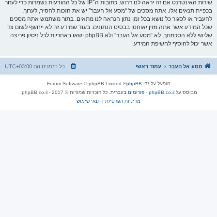
שירות האינטרנט אם זה יראה לנו דרוש. כתובות ה־IP של כל ההודעות נשמרות כדי לעזור
בכפיית תנאים אלו. אתה מסכים של “מסע אל העבר” יש את הזכות להסיר, לערוך,
להעביר או לסגור כל נושא בכל זמן נתון הנראה לנו מתאים. בתור משתמש אתה מסכים
שכל המידע אשר אתה מזין יאוחסן בבסיס הנתונים. בעוד שמידע זה לא ייחשף לשום צד
שלישי ללא הסכמתך, לא “מסע אל העבר” ולא phpBB ישאו באחריות לכל ניסיון פריצה
אשר יכול להוסיף לחשיפת המידע.
מסע אל העבר
עמוד ראשי
כל הזמנים הם
UTC+03:00
מופעל על ידי
phpBB
® Forum Software © phpBB Limited
מבוסס על
phpBB.co.il - פורומים בעברית
. כל הזכויות שמורות © 2017 - phpBB.co.il.
מדיניות הפרטיות
|
תנאי שימוש