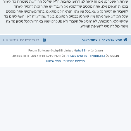
שירות האינטרנט אם זה יראה לנו דרוש. כתובות ה־IP של כל ההודעות נשמרות כדי לעזור
בכפיית תנאים אלו. אתה מסכים של “מסע אל העבר” יש את הזכות להסיר, לערוך,
להעביר או לסגור כל נושא בכל זמן נתון הנראה לנו מתאים. בתור משתמש אתה מסכים
שכל המידע אשר אתה מזין יאוחסן בבסיס הנתונים. בעוד שמידע זה לא ייחשף לשום צד
שלישי ללא הסכמתך, לא “מסע אל העבר” ולא phpBB ישאו באחריות לכל ניסיון פריצה
אשר יכול להוסיף לחשיפת המידע.
מסע אל העבר
עמוד ראשי
כל הזמנים הם
UTC+03:00
מופעל על ידי
phpBB
® Forum Software © phpBB Limited
מבוסס על
phpBB.co.il - פורומים בעברית
. כל הזכויות שמורות © 2017 - phpBB.co.il.
מדיניות הפרטיות
|
תנאי שימוש