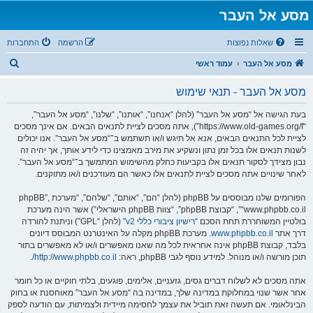
מסע אל העבר
שאלות נפוצות
הרשמה
התחברות
ח
מסע אל העבר
עמוד ראשי
י
מסע אל העבר - תנאי שימוש
פ
ו
בעת הגישה אל “מסע אל העבר” (להלן “אנחנו”, “אותנו”, “שלנו”, “מסע אל העבר”,
“https://www.old-games.org/f”), אתה מסכים לציית לתנאים הבאים. אם אינך מסכים
ש
לציית לכל התנאים הבאים, אנא אל תיגש ו/או תשתמש ב־“מסע אל העבר”. אנו יכולים
לשנות תנאים אלו בכל זמן נתון ונשקיע את מירב מאמצינו כדי לידע אותך, אך יהיה זה
נבון מצידך לסקור תנאים אלו בקביעות כחלק מהשימוש המתמשך ב־“מסע אל העבר”.
לאחר שינויים אתה מסכים לציית לתנאים אלו כאשר הם מעודכנים ו/או מתוקנים.
הפורומים שלנו מבוססים על phpBB (להלן “הם”, “אותם”, “שלהם”, “מערכת phpBB”,
“www.phpbb.co.il”, “קבוצת phpBB”, “צוות phpBB הישראלי”) אשר הינה מערכת
בולטיין המשוחררת תחת הסכם “
רישיון ציבורי כללי v2
” (להלן “GPL”) וניתנת להורדה
דרך אתר
www.phpbb.co.il
. מערכת phpBB מקלה על האינטרנט המבוסס דיונים
בלבד, קבוצת phpBB אינה אחראית לכל מה שאנו מאפשרים ו/או לא מאפשרים בתור
תוכן מורשה ו/או מנוהל. למידע נוסף לגבי phpBB, ראה:
http://www.phpbb.co.il/
.
אתה מסכים לא לשלוח דברים גסים, גזעניים, אלימים, פוגעים, בלתי חוקיים או כל חומר
אחר אשר שנוי במחלוקת במדינה שלך, במדינה בה “מסע אל העבר” מאוחסנת או בחוק
הבינלאומי. אם תעשה זאת תוביל את עצמך לחסימה מיידית ולצמיתות, עם הודעה לספק