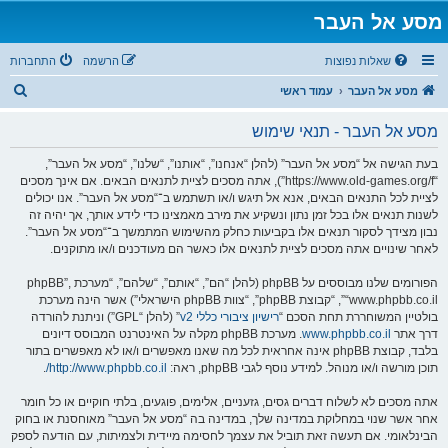
מסע אל העבר
שאלות נפוצות
הרשמה
התחברות
ח
מסע אל העבר
עמוד ראשי
י
מסע אל העבר - תנאי שימוש
פ
ו
בעת הגישה אל “מסע אל העבר” (להלן “אנחנו”, “אותנו”, “שלנו”, “מסע אל העבר”,
“https://www.old-games.org/f”), אתה מסכים לציית לתנאים הבאים. אם אינך מסכים
ש
לציית לכל התנאים הבאים, אנא אל תיגש ו/או תשתמש ב־“מסע אל העבר”. אנו יכולים
לשנות תנאים אלו בכל זמן נתון ונשקיע את מירב מאמצינו כדי לידע אותך, אך יהיה זה
נבון מצידך לסקור תנאים אלו בקביעות כחלק מהשימוש המתמשך ב־“מסע אל העבר”.
לאחר שינויים אתה מסכים לציית לתנאים אלו כאשר הם מעודכנים ו/או מתוקנים.
הפורומים שלנו מבוססים על phpBB (להלן “הם”, “אותם”, “שלהם”, “מערכת phpBB”,
“www.phpbb.co.il”, “קבוצת phpBB”, “צוות phpBB הישראלי”) אשר הינה מערכת
בולטיין המשוחררת תחת הסכם “
רישיון ציבורי כללי v2
” (להלן “GPL”) וניתנת להורדה
דרך אתר
www.phpbb.co.il
. מערכת phpBB מקלה על האינטרנט המבוסס דיונים
בלבד, קבוצת phpBB אינה אחראית לכל מה שאנו מאפשרים ו/או לא מאפשרים בתור
תוכן מורשה ו/או מנוהל. למידע נוסף לגבי phpBB, ראה:
http://www.phpbb.co.il/
.
אתה מסכים לא לשלוח דברים גסים, גזעניים, אלימים, פוגעים, בלתי חוקיים או כל חומר
אחר אשר שנוי במחלוקת במדינה שלך, במדינה בה “מסע אל העבר” מאוחסנת או בחוק
הבינלאומי. אם תעשה זאת תוביל את עצמך לחסימה מיידית ולצמיתות, עם הודעה לספק