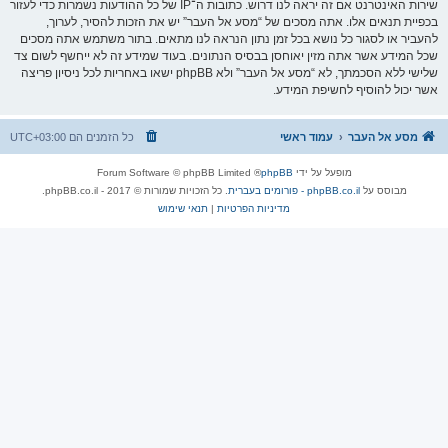
שירות האינטרנט אם זה יראה לנו דרוש. כתובות ה־IP של כל ההודעות נשמרות כדי לעזור
בכפיית תנאים אלו. אתה מסכים של “מסע אל העבר” יש את הזכות להסיר, לערוך,
להעביר או לסגור כל נושא בכל זמן נתון הנראה לנו מתאים. בתור משתמש אתה מסכים
שכל המידע אשר אתה מזין יאוחסן בבסיס הנתונים. בעוד שמידע זה לא ייחשף לשום צד
שלישי ללא הסכמתך, לא “מסע אל העבר” ולא phpBB ישאו באחריות לכל ניסיון פריצה
אשר יכול להוסיף לחשיפת המידע.
מסע אל העבר
עמוד ראשי
כל הזמנים הם
UTC+03:00
מופעל על ידי
phpBB
® Forum Software © phpBB Limited
מבוסס על
phpBB.co.il - פורומים בעברית
. כל הזכויות שמורות © 2017 - phpBB.co.il.
מדיניות הפרטיות
|
תנאי שימוש