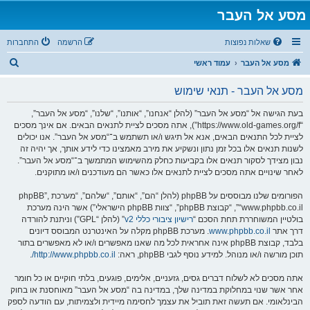
מסע אל העבר
שאלות נפוצות
הרשמה
התחברות
ח
מסע אל העבר
עמוד ראשי
י
מסע אל העבר - תנאי שימוש
פ
ו
בעת הגישה אל “מסע אל העבר” (להלן “אנחנו”, “אותנו”, “שלנו”, “מסע אל העבר”,
“https://www.old-games.org/f”), אתה מסכים לציית לתנאים הבאים. אם אינך מסכים
ש
לציית לכל התנאים הבאים, אנא אל תיגש ו/או תשתמש ב־“מסע אל העבר”. אנו יכולים
לשנות תנאים אלו בכל זמן נתון ונשקיע את מירב מאמצינו כדי לידע אותך, אך יהיה זה
נבון מצידך לסקור תנאים אלו בקביעות כחלק מהשימוש המתמשך ב־“מסע אל העבר”.
לאחר שינויים אתה מסכים לציית לתנאים אלו כאשר הם מעודכנים ו/או מתוקנים.
הפורומים שלנו מבוססים על phpBB (להלן “הם”, “אותם”, “שלהם”, “מערכת phpBB”,
“www.phpbb.co.il”, “קבוצת phpBB”, “צוות phpBB הישראלי”) אשר הינה מערכת
בולטיין המשוחררת תחת הסכם “
רישיון ציבורי כללי v2
” (להלן “GPL”) וניתנת להורדה
דרך אתר
www.phpbb.co.il
. מערכת phpBB מקלה על האינטרנט המבוסס דיונים
בלבד, קבוצת phpBB אינה אחראית לכל מה שאנו מאפשרים ו/או לא מאפשרים בתור
תוכן מורשה ו/או מנוהל. למידע נוסף לגבי phpBB, ראה:
http://www.phpbb.co.il/
.
אתה מסכים לא לשלוח דברים גסים, גזעניים, אלימים, פוגעים, בלתי חוקיים או כל חומר
אחר אשר שנוי במחלוקת במדינה שלך, במדינה בה “מסע אל העבר” מאוחסנת או בחוק
הבינלאומי. אם תעשה זאת תוביל את עצמך לחסימה מיידית ולצמיתות, עם הודעה לספק