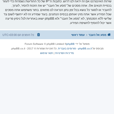
שירות האינטרנט אם זה יראה לנו דרוש. כתובות ה־IP של כל ההודעות נשמרות כדי לעזור
בכפיית תנאים אלו. אתה מסכים של “מסע אל העבר” יש את הזכות להסיר, לערוך,
להעביר או לסגור כל נושא בכל זמן נתון הנראה לנו מתאים. בתור משתמש אתה מסכים
שכל המידע אשר אתה מזין יאוחסן בבסיס הנתונים. בעוד שמידע זה לא ייחשף לשום צד
שלישי ללא הסכמתך, לא “מסע אל העבר” ולא phpBB ישאו באחריות לכל ניסיון פריצה
אשר יכול להוסיף לחשיפת המידע.
מסע אל העבר
עמוד ראשי
כל הזמנים הם
UTC+03:00
מופעל על ידי
phpBB
® Forum Software © phpBB Limited
מבוסס על
phpBB.co.il - פורומים בעברית
. כל הזכויות שמורות © 2017 - phpBB.co.il.
מדיניות הפרטיות
|
תנאי שימוש