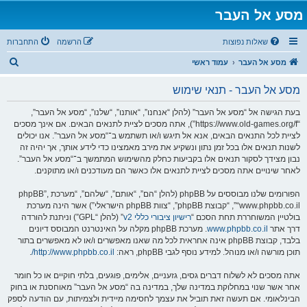
מסע אל העבר
שאלות נפוצות
הרשמה
התחברות
ח
מסע אל העבר
עמוד ראשי
י
מסע אל העבר - תנאי שימוש
פ
ו
בעת הגישה אל “מסע אל העבר” (להלן “אנחנו”, “אותנו”, “שלנו”, “מסע אל העבר”,
“https://www.old-games.org/f”), אתה מסכים לציית לתנאים הבאים. אם אינך מסכים
ש
לציית לכל התנאים הבאים, אנא אל תיגש ו/או תשתמש ב־“מסע אל העבר”. אנו יכולים
לשנות תנאים אלו בכל זמן נתון ונשקיע את מירב מאמצינו כדי לידע אותך, אך יהיה זה
נבון מצידך לסקור תנאים אלו בקביעות כחלק מהשימוש המתמשך ב־“מסע אל העבר”.
לאחר שינויים אתה מסכים לציית לתנאים אלו כאשר הם מעודכנים ו/או מתוקנים.
הפורומים שלנו מבוססים על phpBB (להלן “הם”, “אותם”, “שלהם”, “מערכת phpBB”,
“www.phpbb.co.il”, “קבוצת phpBB”, “צוות phpBB הישראלי”) אשר הינה מערכת
בולטיין המשוחררת תחת הסכם “
רישיון ציבורי כללי v2
” (להלן “GPL”) וניתנת להורדה
דרך אתר
www.phpbb.co.il
. מערכת phpBB מקלה על האינטרנט המבוסס דיונים
בלבד, קבוצת phpBB אינה אחראית לכל מה שאנו מאפשרים ו/או לא מאפשרים בתור
תוכן מורשה ו/או מנוהל. למידע נוסף לגבי phpBB, ראה:
http://www.phpbb.co.il/
.
אתה מסכים לא לשלוח דברים גסים, גזעניים, אלימים, פוגעים, בלתי חוקיים או כל חומר
אחר אשר שנוי במחלוקת במדינה שלך, במדינה בה “מסע אל העבר” מאוחסנת או בחוק
הבינלאומי. אם תעשה זאת תוביל את עצמך לחסימה מיידית ולצמיתות, עם הודעה לספק