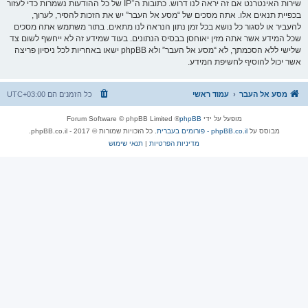
שירות האינטרנט אם זה יראה לנו דרוש. כתובות ה־IP של כל ההודעות נשמרות כדי לעזור
בכפיית תנאים אלו. אתה מסכים של “מסע אל העבר” יש את הזכות להסיר, לערוך,
להעביר או לסגור כל נושא בכל זמן נתון הנראה לנו מתאים. בתור משתמש אתה מסכים
שכל המידע אשר אתה מזין יאוחסן בבסיס הנתונים. בעוד שמידע זה לא ייחשף לשום צד
שלישי ללא הסכמתך, לא “מסע אל העבר” ולא phpBB ישאו באחריות לכל ניסיון פריצה
אשר יכול להוסיף לחשיפת המידע.
מסע אל העבר
עמוד ראשי
כל הזמנים הם
UTC+03:00
מופעל על ידי
phpBB
® Forum Software © phpBB Limited
מבוסס על
phpBB.co.il - פורומים בעברית
. כל הזכויות שמורות © 2017 - phpBB.co.il.
מדיניות הפרטיות
|
תנאי שימוש