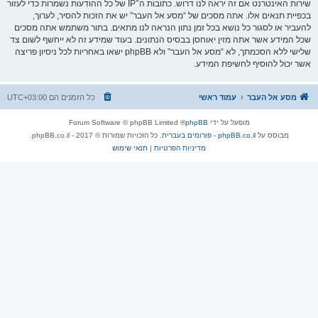
שירות האינטרנט אם זה יראה לנו דרוש. כתובות ה־IP של כל ההודעות נשמרות כדי לעזור
בכפיית תנאים אלו. אתה מסכים של “מסע אל העבר” יש את הזכות להסיר, לערוך,
להעביר או לסגור כל נושא בכל זמן נתון הנראה לנו מתאים. בתור משתמש אתה מסכים
שכל המידע אשר אתה מזין יאוחסן בבסיס הנתונים. בעוד שמידע זה לא ייחשף לשום צד
שלישי ללא הסכמתך, לא “מסע אל העבר” ולא phpBB ישאו באחריות לכל ניסיון פריצה
אשר יכול להוסיף לחשיפת המידע.
מסע אל העבר
עמוד ראשי
כל הזמנים הם
UTC+03:00
מופעל על ידי
phpBB
® Forum Software © phpBB Limited
מבוסס על
phpBB.co.il - פורומים בעברית
. כל הזכויות שמורות © 2017 - phpBB.co.il.
מדיניות הפרטיות
|
תנאי שימוש