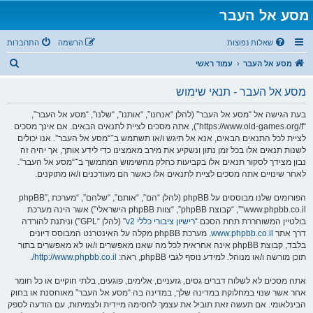
מסע אל העבר
שאלות נפוצות
הרשמה
התחברות
ח
מסע אל העבר
עמוד ראשי
י
מסע אל העבר - תנאי שימוש
פ
ו
בעת הגישה אל “מסע אל העבר” (להלן “אנחנו”, “אותנו”, “שלנו”, “מסע אל העבר”,
“https://www.old-games.org/f”), אתה מסכים לציית לתנאים הבאים. אם אינך מסכים
ש
לציית לכל התנאים הבאים, אנא אל תיגש ו/או תשתמש ב־“מסע אל העבר”. אנו יכולים
לשנות תנאים אלו בכל זמן נתון ונשקיע את מירב מאמצינו כדי לידע אותך, אך יהיה זה
נבון מצידך לסקור תנאים אלו בקביעות כחלק מהשימוש המתמשך ב־“מסע אל העבר”.
לאחר שינויים אתה מסכים לציית לתנאים אלו כאשר הם מעודכנים ו/או מתוקנים.
הפורומים שלנו מבוססים על phpBB (להלן “הם”, “אותם”, “שלהם”, “מערכת phpBB”,
“www.phpbb.co.il”, “קבוצת phpBB”, “צוות phpBB הישראלי”) אשר הינה מערכת
בולטיין המשוחררת תחת הסכם “
רישיון ציבורי כללי v2
” (להלן “GPL”) וניתנת להורדה
דרך אתר
www.phpbb.co.il
. מערכת phpBB מקלה על האינטרנט המבוסס דיונים
בלבד, קבוצת phpBB אינה אחראית לכל מה שאנו מאפשרים ו/או לא מאפשרים בתור
תוכן מורשה ו/או מנוהל. למידע נוסף לגבי phpBB, ראה:
http://www.phpbb.co.il/
.
אתה מסכים לא לשלוח דברים גסים, גזעניים, אלימים, פוגעים, בלתי חוקיים או כל חומר
אחר אשר שנוי במחלוקת במדינה שלך, במדינה בה “מסע אל העבר” מאוחסנת או בחוק
הבינלאומי. אם תעשה זאת תוביל את עצמך לחסימה מיידית ולצמיתות, עם הודעה לספק