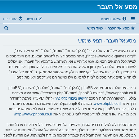
מסע אל העבר
שאלות נפוצות
הרשמה
התחברות
ח
מסע אל העבר
עמוד ראשי
י
מסע אל העבר - תנאי שימוש
פ
ו
בעת הגישה אל “מסע אל העבר” (להלן “אנחנו”, “אותנו”, “שלנו”, “מסע אל העבר”,
“https://www.old-games.org/f”), אתה מסכים לציית לתנאים הבאים. אם אינך מסכים
ש
לציית לכל התנאים הבאים, אנא אל תיגש ו/או תשתמש ב־“מסע אל העבר”. אנו יכולים
לשנות תנאים אלו בכל זמן נתון ונשקיע את מירב מאמצינו כדי לידע אותך, אך יהיה זה
נבון מצידך לסקור תנאים אלו בקביעות כחלק מהשימוש המתמשך ב־“מסע אל העבר”.
לאחר שינויים אתה מסכים לציית לתנאים אלו כאשר הם מעודכנים ו/או מתוקנים.
הפורומים שלנו מבוססים על phpBB (להלן “הם”, “אותם”, “שלהם”, “מערכת phpBB”,
“www.phpbb.co.il”, “קבוצת phpBB”, “צוות phpBB הישראלי”) אשר הינה מערכת
בולטיין המשוחררת תחת הסכם “
רישיון ציבורי כללי v2
” (להלן “GPL”) וניתנת להורדה
דרך אתר
www.phpbb.co.il
. מערכת phpBB מקלה על האינטרנט המבוסס דיונים
בלבד, קבוצת phpBB אינה אחראית לכל מה שאנו מאפשרים ו/או לא מאפשרים בתור
תוכן מורשה ו/או מנוהל. למידע נוסף לגבי phpBB, ראה:
http://www.phpbb.co.il/
.
אתה מסכים לא לשלוח דברים גסים, גזעניים, אלימים, פוגעים, בלתי חוקיים או כל חומר
אחר אשר שנוי במחלוקת במדינה שלך, במדינה בה “מסע אל העבר” מאוחסנת או בחוק
הבינלאומי. אם תעשה זאת תוביל את עצמך לחסימה מיידית ולצמיתות, עם הודעה לספק