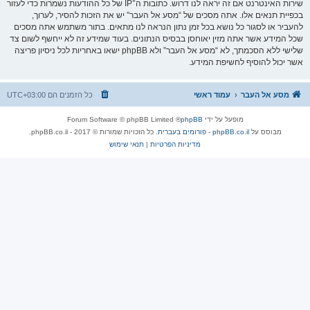
שירות האינטרנט אם זה יראה לנו דרוש. כתובות ה־IP של כל ההודעות נשמרות כדי לעזור
בכפיית תנאים אלו. אתה מסכים של “מסע אל העבר” יש את הזכות להסיר, לערוך,
להעביר או לסגור כל נושא בכל זמן נתון הנראה לנו מתאים. בתור משתמש אתה מסכים
שכל המידע אשר אתה מזין יאוחסן בבסיס הנתונים. בעוד שמידע זה לא ייחשף לשום צד
שלישי ללא הסכמתך, לא “מסע אל העבר” ולא phpBB ישאו באחריות לכל ניסיון פריצה
אשר יכול להוסיף לחשיפת המידע.
מסע אל העבר
עמוד ראשי
כל הזמנים הם
UTC+03:00
מופעל על ידי
phpBB
® Forum Software © phpBB Limited
מבוסס על
phpBB.co.il - פורומים בעברית
. כל הזכויות שמורות © 2017 - phpBB.co.il.
מדיניות הפרטיות
|
תנאי שימוש