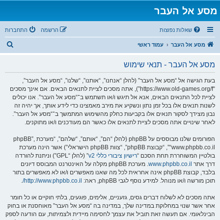
מסע אל העבר
שאלות נפוצות
הרשמה
התחברות
ח
מסע אל העבר
עמוד ראשי
י
מסע אל העבר - תנאי שימוש
פ
ו
בעת הגישה אל “מסע אל העבר” (להלן “אנחנו”, “אותנו”, “שלנו”, “מסע אל העבר”,
“https://www.old-games.org/f”), אתה מסכים לציית לתנאים הבאים. אם אינך מסכים
ש
לציית לכל התנאים הבאים, אנא אל תיגש ו/או תשתמש ב־“מסע אל העבר”. אנו יכולים
לשנות תנאים אלו בכל זמן נתון ונשקיע את מירב מאמצינו כדי לידע אותך, אך יהיה זה
נבון מצידך לסקור תנאים אלו בקביעות כחלק מהשימוש המתמשך ב־“מסע אל העבר”.
לאחר שינויים אתה מסכים לציית לתנאים אלו כאשר הם מעודכנים ו/או מתוקנים.
הפורומים שלנו מבוססים על phpBB (להלן “הם”, “אותם”, “שלהם”, “מערכת phpBB”,
“www.phpbb.co.il”, “קבוצת phpBB”, “צוות phpBB הישראלי”) אשר הינה מערכת
בולטיין המשוחררת תחת הסכם “
רישיון ציבורי כללי v2
” (להלן “GPL”) וניתנת להורדה
דרך אתר
www.phpbb.co.il
. מערכת phpBB מקלה על האינטרנט המבוסס דיונים
בלבד, קבוצת phpBB אינה אחראית לכל מה שאנו מאפשרים ו/או לא מאפשרים בתור
תוכן מורשה ו/או מנוהל. למידע נוסף לגבי phpBB, ראה:
http://www.phpbb.co.il/
.
אתה מסכים לא לשלוח דברים גסים, גזעניים, אלימים, פוגעים, בלתי חוקיים או כל חומר
אחר אשר שנוי במחלוקת במדינה שלך, במדינה בה “מסע אל העבר” מאוחסנת או בחוק
הבינלאומי. אם תעשה זאת תוביל את עצמך לחסימה מיידית ולצמיתות, עם הודעה לספק