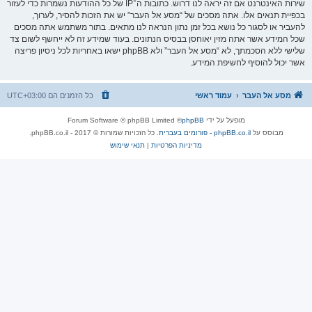
שירות האינטרנט אם זה יראה לנו דרוש. כתובות ה־IP של כל ההודעות נשמרות כדי לעזור
בכפיית תנאים אלו. אתה מסכים של “מסע אל העבר” יש את הזכות להסיר, לערוך,
להעביר או לסגור כל נושא בכל זמן נתון הנראה לנו מתאים. בתור משתמש אתה מסכים
שכל המידע אשר אתה מזין יאוחסן בבסיס הנתונים. בעוד שמידע זה לא ייחשף לשום צד
שלישי ללא הסכמתך, לא “מסע אל העבר” ולא phpBB ישאו באחריות לכל ניסיון פריצה
אשר יכול להוסיף לחשיפת המידע.
מסע אל העבר
עמוד ראשי
כל הזמנים הם
UTC+03:00
מופעל על ידי
phpBB
® Forum Software © phpBB Limited
מבוסס על
phpBB.co.il - פורומים בעברית
. כל הזכויות שמורות © 2017 - phpBB.co.il.
מדיניות הפרטיות
|
תנאי שימוש