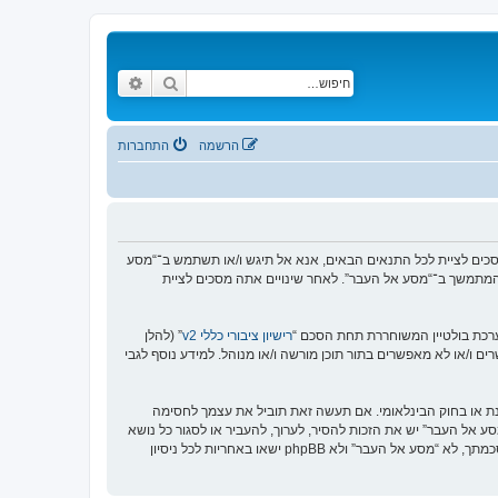
חיפוש
חיפוש מתקדם
הרשמה
התחברות
https://www.old-”), אתה מסכים לציית לתנאים הבאים. אם אינך מסכים לציית לכל התנאים הבאים, אנא אל תיגש ו/או תשתמש ב־“מסע
וש המתמשך ב־“מסע אל העבר”. לאחר שינויים אתה מסכים לציית
רישיון ציבורי כללי v2
” (להלן
בוצת phpBB אינה אחראית לכל מה שאנו מאפשרים ו/או לא מאפשרים בתור תוכן מורשה ו/או מנוהל. למידע נוסף לגבי
סנת או בחוק הבינלאומי. אם תעשה זאת תוביל את עצמך לחסימה
זור בכפיית תנאים אלו. אתה מסכים של “מסע אל העבר” יש את הזכות להסיר, לערוך, להעביר או לסגור כל נושא
בכל זמן נתון הנראה לנו מתאים. בתור משתמש אתה מסכים שכל המידע אשר אתה מזין יאוחסן בבסיס הנתונים. בעוד שמידע זה לא ייחשף לשום צד שלישי ללא הסכמתך, לא “מסע אל העבר” ולא phpBB ישאו באחריות לכל ניסיון