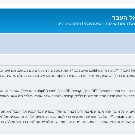
ל העבר
ים
|
רומים
|
שאילתא
|
תמיכה טכנית
|
משחקים און ליין
בעת הגישה אל “מסע אל העבר” (להלן “אנחנו”, “אותנו”, “שלנו”, “מסע אל העבר”, “games.org/f
ב מאמצינו כדי לידע אותך, אך יהיה זה נבון מצידך לסקור תנאים אלו בקביעות כחלק מהשימ
. מערכת phpBB מקלה על האינטרנט המבוסס דיונים בלבד, ק
חוקיים או כל חומר אחר אשר שנוי במחלוקת במדינה שלך, במדינה בה “מסע אל העבר” מאוח
מיידית ולצמיתות, עם הודעה לספק שירות האינטרנט אם זה יראה לנו דרוש. כתובות ה־IP של כל ההודעות נשמרות כדי לע