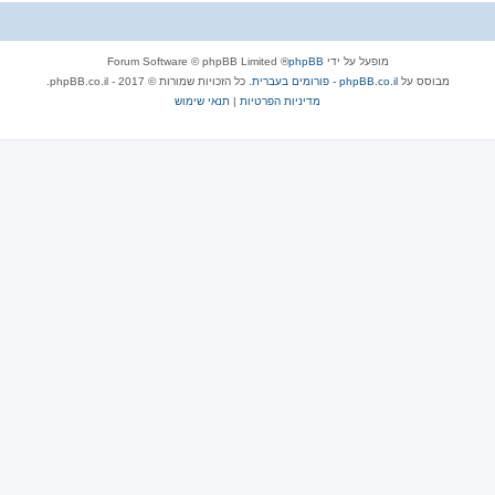
מופעל על ידי
phpBB
® Forum Software © phpBB Limited
מבוסס על
phpBB.co.il - פורומים בעברית
. כל הזכויות שמורות © 2017 - phpBB.co.il.
מדיניות הפרטיות
|
תנאי שימוש