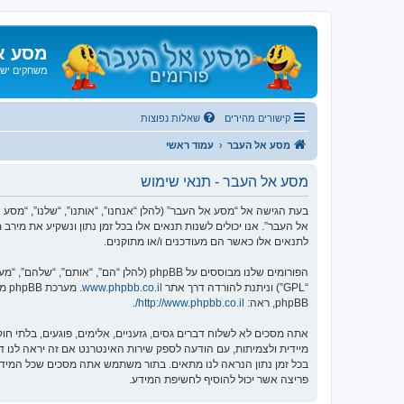
מסע א
משחקים ישנ
קישורים מהירים
שאלות נפוצות
מסע אל העבר
עמוד ראשי
מסע אל העבר - תנאי שימוש
אל העבר”. אנו יכולים לשנות תנאים אלו בכל זמן נתון ונשקיע את מיר
לתנאים אלו כאשר הם מעודכנים ו/או מתוקנים.
הפורומים שלנו מבוססים על phpBB (להלן “הם”, “אותם”, “שלהם”, “מערכת phpBB”, “www.phpbb.co.il”, “קבוצת phpBB”, “צוות phpBB הישראלי”) אשר הינה מערכת בולטיין המשוחררת תחת הסכם “
“GPL”) וניתנת להורדה דרך אתר
www.phpbb.co.il
phpBB, ראה:
http://www.phpbb.co.il/
.
אתה מסכים לא לשלוח דברים גסים, גזעניים, אלימים, פוגעים, בלתי 
פריצה אשר יכול להוסיף לחשיפת המידע.