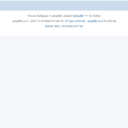
מופעל על ידי
phpBB
® Forum Software © phpBB Limited
מבוסס על
phpBB.co.il - פורומים בעברית
. כל הזכויות שמורות © 2017 - phpBB.co.il.
מדיניות הפרטיות
|
תנאי שימוש