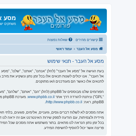
מסע א
משחקים ישנ
קישורים מהירים
שאלות נפוצות
מסע אל העבר
עמוד ראשי
מסע אל העבר - תנאי שימוש
אל העבר”. אנו יכולים לשנות תנאים אלו בכל זמן נתון ונשקיע את מיר
לתנאים אלו כאשר הם מעודכנים ו/או מתוקנים.
הפורומים שלנו מבוססים על phpBB (להלן “הם”, “אותם”, “שלהם”, “מערכת phpBB”, “www.phpbb.co.il”, “קבוצת phpBB”, “צוות phpBB הישראלי”) אשר הינה מערכת בולטיין המשוחררת תחת הסכם “
“GPL”) וניתנת להורדה דרך אתר
www.phpbb.co.il
phpBB, ראה:
http://www.phpbb.co.il/
.
אתה מסכים לא לשלוח דברים גסים, גזעניים, אלימים, פוגעים, בלתי 
פריצה אשר יכול להוסיף לחשיפת המידע.