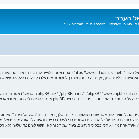
ל העבר
ים
|
רומים
|
שאילתא
|
תמיכה טכנית
|
משחקים און ליין
בעת הגישה אל “מסע אל העבר” (להלן “אנחנו”, “אותנו”, “שלנו”, “מסע אל העבר”, “games.org/f
ב מאמצינו כדי לידע אותך, אך יהיה זה נבון מצידך לסקור תנאים אלו בקביעות כחלק מהשימ
. מערכת phpBB מקלה על האינטרנט המבוסס דיונים בלבד, ק
חוקיים או כל חומר אחר אשר שנוי במחלוקת במדינה שלך, במדינה בה “מסע אל העבר” מאוח
מיידית ולצמיתות, עם הודעה לספק שירות האינטרנט אם זה יראה לנו דרוש. כתובות ה־IP של כל ההודעות נשמרות כדי לע