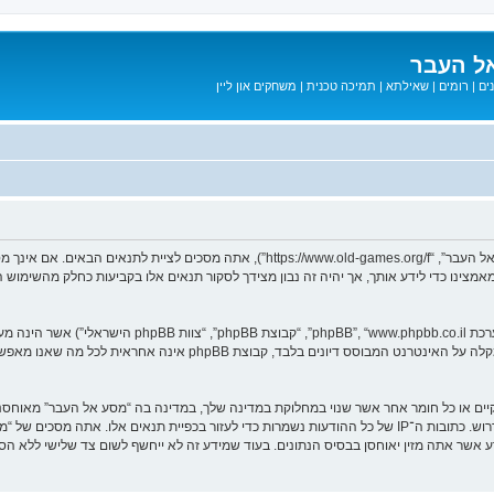
ל העבר
ים
|
רומים
|
שאילתא
|
תמיכה טכנית
|
משחקים און ליין
בעת הגישה אל “מסע אל העבר” (להלן “אנחנו”, “אותנו”, “שלנו”, “מסע אל העבר”, “games.org/f
ב מאמצינו כדי לידע אותך, אך יהיה זה נבון מצידך לסקור תנאים אלו בקביעות כחלק מהשימ
. מערכת phpBB מקלה על האינטרנט המבוסס דיונים בלבד, ק
חוקיים או כל חומר אחר אשר שנוי במחלוקת במדינה שלך, במדינה בה “מסע אל העבר” מאוח
מיידית ולצמיתות, עם הודעה לספק שירות האינטרנט אם זה יראה לנו דרוש. כתובות ה־IP של כל ההודעות נשמרות כדי לע