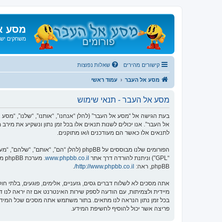
מסע א
משחקים ישנ
קישורים מהירים
שאלות נפוצות
מסע אל העבר
עמוד ראשי
מסע אל העבר - תנאי שימוש
אל העבר”. אנו יכולים לשנות תנאים אלו בכל זמן נתון ונשקיע את מיר
לתנאים אלו כאשר הם מעודכנים ו/או מתוקנים.
הפורומים שלנו מבוססים על phpBB (להלן “הם”, “אותם”, “שלהם”, “מערכת phpBB”, “www.phpbb.co.il”, “קבוצת phpBB”, “צוות phpBB הישראלי”) אשר הינה מערכת בולטיין המשוחררת תחת הסכם “
“GPL”) וניתנת להורדה דרך אתר
www.phpbb.co.il
phpBB, ראה:
http://www.phpbb.co.il/
.
אתה מסכים לא לשלוח דברים גסים, גזעניים, אלימים, פוגעים, בלתי 
פריצה אשר יכול להוסיף לחשיפת המידע.