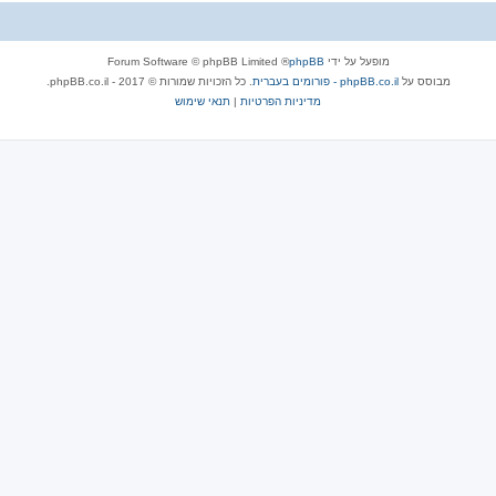
מופעל על ידי
phpBB
® Forum Software © phpBB Limited
מבוסס על
phpBB.co.il - פורומים בעברית
. כל הזכויות שמורות © 2017 - phpBB.co.il.
מדיניות הפרטיות
|
תנאי שימוש