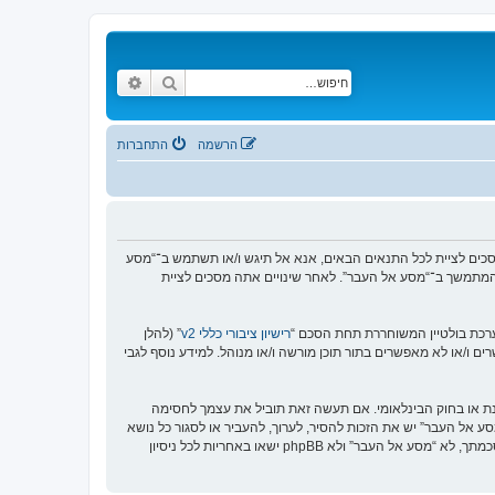
חיפוש
חיפוש מתקדם
הרשמה
התחברות
https://www.old-”), אתה מסכים לציית לתנאים הבאים. אם אינך מסכים לציית לכל התנאים הבאים, אנא אל תיגש ו/או תשתמש ב־“מסע
וש המתמשך ב־“מסע אל העבר”. לאחר שינויים אתה מסכים לציית
רישיון ציבורי כללי v2
” (להלן
בוצת phpBB אינה אחראית לכל מה שאנו מאפשרים ו/או לא מאפשרים בתור תוכן מורשה ו/או מנוהל. למידע נוסף לגבי
סנת או בחוק הבינלאומי. אם תעשה זאת תוביל את עצמך לחסימה
זור בכפיית תנאים אלו. אתה מסכים של “מסע אל העבר” יש את הזכות להסיר, לערוך, להעביר או לסגור כל נושא
בכל זמן נתון הנראה לנו מתאים. בתור משתמש אתה מסכים שכל המידע אשר אתה מזין יאוחסן בבסיס הנתונים. בעוד שמידע זה לא ייחשף לשום צד שלישי ללא הסכמתך, לא “מסע אל העבר” ולא phpBB ישאו באחריות לכל ניסיון