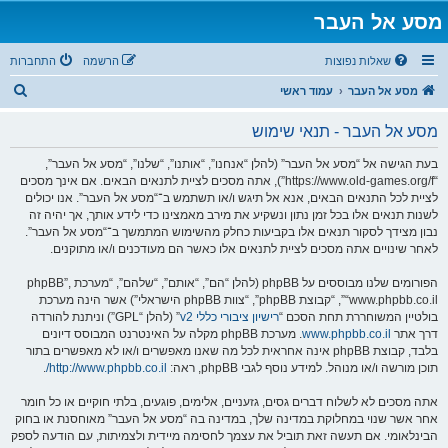
מסע אל העבר
שאלות נפוצות
הרשמה
התחברות
ח
מסע אל העבר
עמוד ראשי
י
מסע אל העבר - תנאי שימוש
פ
ו
בעת הגישה אל “מסע אל העבר” (להלן “אנחנו”, “אותנו”, “שלנו”, “מסע אל העבר”,
“https://www.old-games.org/f”), אתה מסכים לציית לתנאים הבאים. אם אינך מסכים
ש
לציית לכל התנאים הבאים, אנא אל תיגש ו/או תשתמש ב־“מסע אל העבר”. אנו יכולים
לשנות תנאים אלו בכל זמן נתון ונשקיע את מירב מאמצינו כדי לידע אותך, אך יהיה זה
נבון מצידך לסקור תנאים אלו בקביעות כחלק מהשימוש המתמשך ב־“מסע אל העבר”.
לאחר שינויים אתה מסכים לציית לתנאים אלו כאשר הם מעודכנים ו/או מתוקנים.
הפורומים שלנו מבוססים על phpBB (להלן “הם”, “אותם”, “שלהם”, “מערכת phpBB”,
“www.phpbb.co.il”, “קבוצת phpBB”, “צוות phpBB הישראלי”) אשר הינה מערכת
בולטיין המשוחררת תחת הסכם “
רישיון ציבורי כללי v2
” (להלן “GPL”) וניתנת להורדה
דרך אתר
www.phpbb.co.il
. מערכת phpBB מקלה על האינטרנט המבוסס דיונים
בלבד, קבוצת phpBB אינה אחראית לכל מה שאנו מאפשרים ו/או לא מאפשרים בתור
תוכן מורשה ו/או מנוהל. למידע נוסף לגבי phpBB, ראה:
http://www.phpbb.co.il/
.
אתה מסכים לא לשלוח דברים גסים, גזעניים, אלימים, פוגעים, בלתי חוקיים או כל חומר
אחר אשר שנוי במחלוקת במדינה שלך, במדינה בה “מסע אל העבר” מאוחסנת או בחוק
הבינלאומי. אם תעשה זאת תוביל את עצמך לחסימה מיידית ולצמיתות, עם הודעה לספק