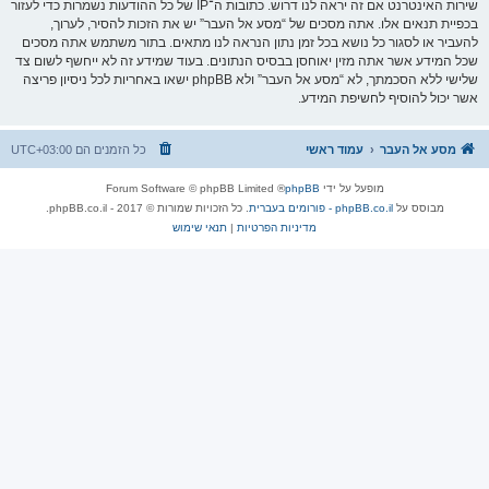
שירות האינטרנט אם זה יראה לנו דרוש. כתובות ה־IP של כל ההודעות נשמרות כדי לעזור
בכפיית תנאים אלו. אתה מסכים של “מסע אל העבר” יש את הזכות להסיר, לערוך,
להעביר או לסגור כל נושא בכל זמן נתון הנראה לנו מתאים. בתור משתמש אתה מסכים
שכל המידע אשר אתה מזין יאוחסן בבסיס הנתונים. בעוד שמידע זה לא ייחשף לשום צד
שלישי ללא הסכמתך, לא “מסע אל העבר” ולא phpBB ישאו באחריות לכל ניסיון פריצה
אשר יכול להוסיף לחשיפת המידע.
מסע אל העבר
עמוד ראשי
כל הזמנים הם
UTC+03:00
מופעל על ידי
phpBB
® Forum Software © phpBB Limited
מבוסס על
phpBB.co.il - פורומים בעברית
. כל הזכויות שמורות © 2017 - phpBB.co.il.
מדיניות הפרטיות
|
תנאי שימוש