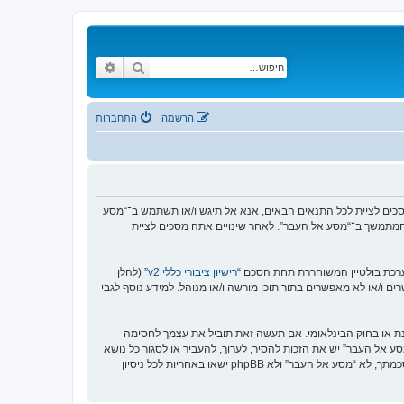
חיפוש
חיפוש מתקדם
הרשמה
התחברות
https://www.old-”), אתה מסכים לציית לתנאים הבאים. אם אינך מסכים לציית לכל התנאים הבאים, אנא אל תיגש ו/או תשתמש ב־“מסע
וש המתמשך ב־“מסע אל העבר”. לאחר שינויים אתה מסכים לציית
רישיון ציבורי כללי v2
” (להלן
בוצת phpBB אינה אחראית לכל מה שאנו מאפשרים ו/או לא מאפשרים בתור תוכן מורשה ו/או מנוהל. למידע נוסף לגבי
סנת או בחוק הבינלאומי. אם תעשה זאת תוביל את עצמך לחסימה
זור בכפיית תנאים אלו. אתה מסכים של “מסע אל העבר” יש את הזכות להסיר, לערוך, להעביר או לסגור כל נושא
בכל זמן נתון הנראה לנו מתאים. בתור משתמש אתה מסכים שכל המידע אשר אתה מזין יאוחסן בבסיס הנתונים. בעוד שמידע זה לא ייחשף לשום צד שלישי ללא הסכמתך, לא “מסע אל העבר” ולא phpBB ישאו באחריות לכל ניסיון