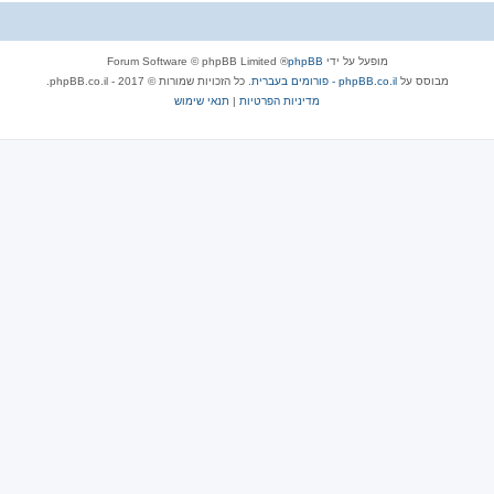
מופעל על ידי
phpBB
® Forum Software © phpBB Limited
מבוסס על
phpBB.co.il - פורומים בעברית
. כל הזכויות שמורות © 2017 - phpBB.co.il.
מדיניות הפרטיות
|
תנאי שימוש