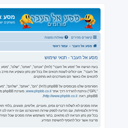
מסע א
משחקים ישנ
קישורים מהירים
שאלות נפוצות
מסע אל העבר
עמוד ראשי
מסע אל העבר - תנאי שימוש
אל העבר”. אנו יכולים לשנות תנאים אלו בכל זמן נתון ונשקיע את מיר
לתנאים אלו כאשר הם מעודכנים ו/או מתוקנים.
הפורומים שלנו מבוססים על phpBB (להלן “הם”, “אותם”, “שלהם”, “מערכת phpBB”, “www.phpbb.co.il”, “קבוצת phpBB”, “צוות phpBB הישראלי”) אשר הינה מערכת בולטיין המשוחררת תחת הסכם “
“GPL”) וניתנת להורדה דרך אתר
www.phpbb.co.il
phpBB, ראה:
http://www.phpbb.co.il/
.
אתה מסכים לא לשלוח דברים גסים, גזעניים, אלימים, פוגעים, בלתי 
פריצה אשר יכול להוסיף לחשיפת המידע.