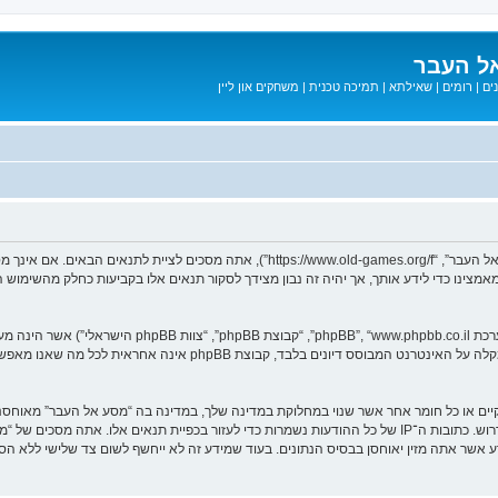
ל העבר
ים
|
רומים
|
שאילתא
|
תמיכה טכנית
|
משחקים און ליין
בעת הגישה אל “מסע אל העבר” (להלן “אנחנו”, “אותנו”, “שלנו”, “מסע אל העבר”, “games.org/f
ב מאמצינו כדי לידע אותך, אך יהיה זה נבון מצידך לסקור תנאים אלו בקביעות כחלק מהשימ
. מערכת phpBB מקלה על האינטרנט המבוסס דיונים בלבד, ק
חוקיים או כל חומר אחר אשר שנוי במחלוקת במדינה שלך, במדינה בה “מסע אל העבר” מאוח
מיידית ולצמיתות, עם הודעה לספק שירות האינטרנט אם זה יראה לנו דרוש. כתובות ה־IP של כל ההודעות נשמרות כדי לע