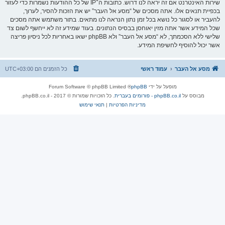
שירות האינטרנט אם זה יראה לנו דרוש. כתובות ה־IP של כל ההודעות נשמרות כדי לעזור
בכפיית תנאים אלו. אתה מסכים של “מסע אל העבר” יש את הזכות להסיר, לערוך,
להעביר או לסגור כל נושא בכל זמן נתון הנראה לנו מתאים. בתור משתמש אתה מסכים
שכל המידע אשר אתה מזין יאוחסן בבסיס הנתונים. בעוד שמידע זה לא ייחשף לשום צד
שלישי ללא הסכמתך, לא “מסע אל העבר” ולא phpBB ישאו באחריות לכל ניסיון פריצה
אשר יכול להוסיף לחשיפת המידע.
מסע אל העבר
עמוד ראשי
כל הזמנים הם
UTC+03:00
מופעל על ידי
phpBB
® Forum Software © phpBB Limited
מבוסס על
phpBB.co.il - פורומים בעברית
. כל הזכויות שמורות © 2017 - phpBB.co.il.
מדיניות הפרטיות
|
תנאי שימוש