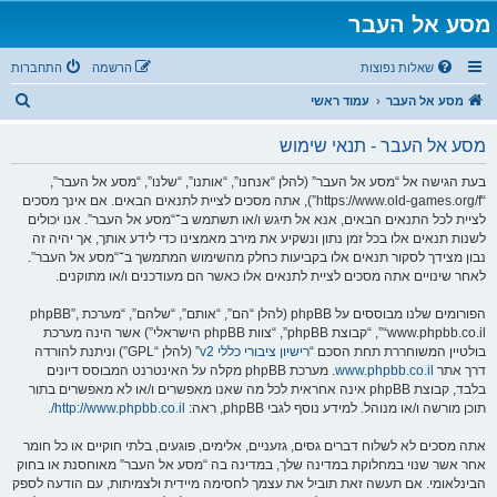
מסע אל העבר
שאלות נפוצות
הרשמה
התחברות
ח
מסע אל העבר
עמוד ראשי
י
מסע אל העבר - תנאי שימוש
פ
ו
בעת הגישה אל “מסע אל העבר” (להלן “אנחנו”, “אותנו”, “שלנו”, “מסע אל העבר”,
“https://www.old-games.org/f”), אתה מסכים לציית לתנאים הבאים. אם אינך מסכים
ש
לציית לכל התנאים הבאים, אנא אל תיגש ו/או תשתמש ב־“מסע אל העבר”. אנו יכולים
לשנות תנאים אלו בכל זמן נתון ונשקיע את מירב מאמצינו כדי לידע אותך, אך יהיה זה
נבון מצידך לסקור תנאים אלו בקביעות כחלק מהשימוש המתמשך ב־“מסע אל העבר”.
לאחר שינויים אתה מסכים לציית לתנאים אלו כאשר הם מעודכנים ו/או מתוקנים.
הפורומים שלנו מבוססים על phpBB (להלן “הם”, “אותם”, “שלהם”, “מערכת phpBB”,
“www.phpbb.co.il”, “קבוצת phpBB”, “צוות phpBB הישראלי”) אשר הינה מערכת
בולטיין המשוחררת תחת הסכם “
רישיון ציבורי כללי v2
” (להלן “GPL”) וניתנת להורדה
דרך אתר
www.phpbb.co.il
. מערכת phpBB מקלה על האינטרנט המבוסס דיונים
בלבד, קבוצת phpBB אינה אחראית לכל מה שאנו מאפשרים ו/או לא מאפשרים בתור
תוכן מורשה ו/או מנוהל. למידע נוסף לגבי phpBB, ראה:
http://www.phpbb.co.il/
.
אתה מסכים לא לשלוח דברים גסים, גזעניים, אלימים, פוגעים, בלתי חוקיים או כל חומר
אחר אשר שנוי במחלוקת במדינה שלך, במדינה בה “מסע אל העבר” מאוחסנת או בחוק
הבינלאומי. אם תעשה זאת תוביל את עצמך לחסימה מיידית ולצמיתות, עם הודעה לספק