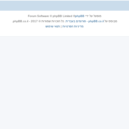
מופעל על ידי
phpBB
® Forum Software © phpBB Limited
מבוסס על
phpBB.co.il - פורומים בעברית
. כל הזכויות שמורות © 2017 - phpBB.co.il.
מדיניות הפרטיות
|
תנאי שימוש