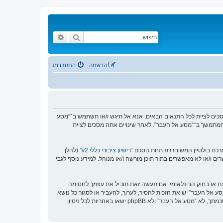
חיפוש
חיפוש מתקדם
הרשמה
התחברות
https://www.old-”), אתה מסכים לציית לתנאים הבאים. אם אינך מסכים לציית לכל התנאים הבאים, אנא אל תיגש ו/או תשתמש ב־“מסע
וש המתמשך ב־“מסע אל העבר”. לאחר שינויים אתה מסכים לציית
רישיון ציבורי כללי v2
” (להלן
בוצת phpBB אינה אחראית לכל מה שאנו מאפשרים ו/או לא מאפשרים בתור תוכן מורשה ו/או מנוהל. למידע נוסף לגבי
סנת או בחוק הבינלאומי. אם תעשה זאת תוביל את עצמך לחסימה
זור בכפיית תנאים אלו. אתה מסכים של “מסע אל העבר” יש את הזכות להסיר, לערוך, להעביר או לסגור כל נושא
בכל זמן נתון הנראה לנו מתאים. בתור משתמש אתה מסכים שכל המידע אשר אתה מזין יאוחסן בבסיס הנתונים. בעוד שמידע זה לא ייחשף לשום צד שלישי ללא הסכמתך, לא “מסע אל העבר” ולא phpBB ישאו באחריות לכל ניסיון