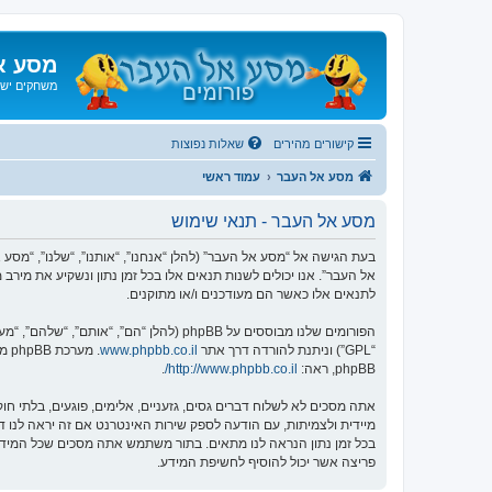
מסע א
משחקים ישנ
קישורים מהירים
שאלות נפוצות
מסע אל העבר
עמוד ראשי
מסע אל העבר - תנאי שימוש
אל העבר”. אנו יכולים לשנות תנאים אלו בכל זמן נתון ונשקיע את מיר
לתנאים אלו כאשר הם מעודכנים ו/או מתוקנים.
הפורומים שלנו מבוססים על phpBB (להלן “הם”, “אותם”, “שלהם”, “מערכת phpBB”, “www.phpbb.co.il”, “קבוצת phpBB”, “צוות phpBB הישראלי”) אשר הינה מערכת בולטיין המשוחררת תחת הסכם “
“GPL”) וניתנת להורדה דרך אתר
www.phpbb.co.il
phpBB, ראה:
http://www.phpbb.co.il/
.
אתה מסכים לא לשלוח דברים גסים, גזעניים, אלימים, פוגעים, בלתי 
פריצה אשר יכול להוסיף לחשיפת המידע.