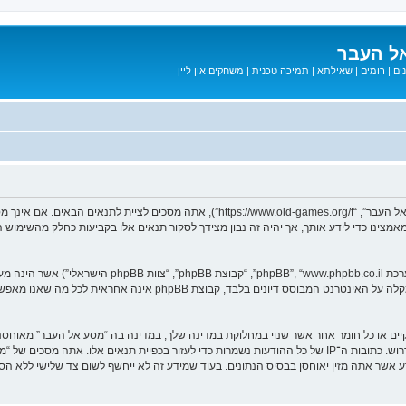
ל העבר
ים
|
רומים
|
שאילתא
|
תמיכה טכנית
|
משחקים און ליין
בעת הגישה אל “מסע אל העבר” (להלן “אנחנו”, “אותנו”, “שלנו”, “מסע אל העבר”, “games.org/f
ב מאמצינו כדי לידע אותך, אך יהיה זה נבון מצידך לסקור תנאים אלו בקביעות כחלק מהשימ
. מערכת phpBB מקלה על האינטרנט המבוסס דיונים בלבד, ק
חוקיים או כל חומר אחר אשר שנוי במחלוקת במדינה שלך, במדינה בה “מסע אל העבר” מאוח
מיידית ולצמיתות, עם הודעה לספק שירות האינטרנט אם זה יראה לנו דרוש. כתובות ה־IP של כל ההודעות נשמרות כדי לע