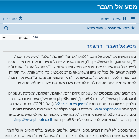
מסע אל העבר
שאלות נפוצות
התחברות
ח
מסע אל העבר
עמוד ראשי
י
שפה:
פ
מסע אל העבר - הרשמה
ו
בעת הגישה אל “מסע אל העבר” (להלן “אנחנו”, “אותנו”, “שלנו”, “מסע אל העבר”,
ש
“https://www.old-games.org/f”), אתה מסכים לציית לתנאים הבאים. אם אינך מסכים
לציית לכל התנאים הבאים, אנא אל תיגש ו/או תשתמש ב־“מסע אל העבר”. אנו יכולים
לשנות תנאים אלו בכל זמן נתון ונשקיע את מירב מאמצינו כדי לידע אותך, אך יהיה זה
נבון מצידך לסקור תנאים אלו בקביעות כחלק מהשימוש המתמשך ב־“מסע אל העבר”.
לאחר שינויים אתה מסכים לציית לתנאים אלו כאשר הם מעודכנים ו/או מתוקנים.
הפורומים שלנו מבוססים על phpBB (להלן “הם”, “אותם”, “שלהם”, “מערכת phpBB”,
“www.phpbb.co.il”, “קבוצת phpBB”, “צוות phpBB הישראלי”) אשר הינה מערכת
בולטיין המשוחררת תחת הסכם “
רישיון ציבורי כללי v2
” (להלן “GPL”) וניתנת להורדה
דרך אתר
www.phpbb.co.il
. מערכת phpBB מקלה על האינטרנט המבוסס דיונים
בלבד, קבוצת phpBB אינה אחראית לכל מה שאנו מאפשרים ו/או לא מאפשרים בתור
תוכן מורשה ו/או מנוהל. למידע נוסף לגבי phpBB, ראה:
http://www.phpbb.co.il/
.
אתה מסכים לא לשלוח דברים גסים, גזעניים, אלימים, פוגעים, בלתי חוקיים או כל חומר
אחר אשר שנוי במחלוקת במדינה שלך, במדינה בה “מסע אל העבר” מאוחסנת או בחוק