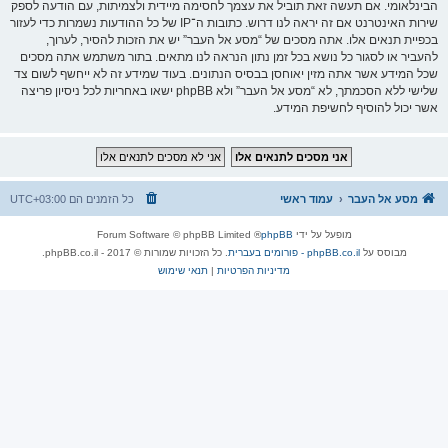
הבינלאומי. אם תעשה זאת תוביל את עצמך לחסימה מיידית ולצמיתות, עם הודעה לספק
שירות האינטרנט אם זה יראה לנו דרוש. כתובות ה־IP של כל ההודעות נשמרות כדי לעזור
בכפיית תנאים אלו. אתה מסכים של “מסע אל העבר” יש את הזכות להסיר, לערוך,
להעביר או לסגור כל נושא בכל זמן נתון הנראה לנו מתאים. בתור משתמש אתה מסכים
שכל המידע אשר אתה מזין יאוחסן בבסיס הנתונים. בעוד שמידע זה לא ייחשף לשום צד
שלישי ללא הסכמתך, לא “מסע אל העבר” ולא phpBB ישאו באחריות לכל ניסיון פריצה
אשר יכול להוסיף לחשיפת המידע.
מסע אל העבר
עמוד ראשי
כל הזמנים הם
UTC+03:00
מופעל על ידי
phpBB
® Forum Software © phpBB Limited
מבוסס על
phpBB.co.il - פורומים בעברית
. כל הזכויות שמורות © 2017 - phpBB.co.il.
מדיניות הפרטיות
|
תנאי שימוש