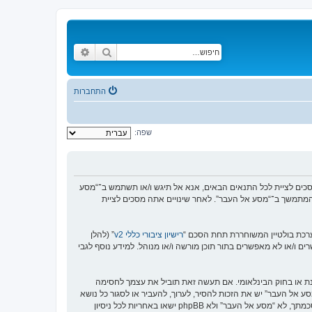
חיפוש
חיפוש מתקדם
התחברות
שפה:
https://www.old-”), אתה מסכים לציית לתנאים הבאים. אם אינך מסכים לציית לכל התנאים הבאים, אנא אל תיגש ו/או תשתמש ב־“מסע
וש המתמשך ב־“מסע אל העבר”. לאחר שינויים אתה מסכים לציית
רישיון ציבורי כללי v2
” (להלן
בוצת phpBB אינה אחראית לכל מה שאנו מאפשרים ו/או לא מאפשרים בתור תוכן מורשה ו/או מנוהל. למידע נוסף לגבי
סנת או בחוק הבינלאומי. אם תעשה זאת תוביל את עצמך לחסימה
זור בכפיית תנאים אלו. אתה מסכים של “מסע אל העבר” יש את הזכות להסיר, לערוך, להעביר או לסגור כל נושא
בכל זמן נתון הנראה לנו מתאים. בתור משתמש אתה מסכים שכל המידע אשר אתה מזין יאוחסן בבסיס הנתונים. בעוד שמידע זה לא ייחשף לשום צד שלישי ללא הסכמתך, לא “מסע אל העבר” ולא phpBB ישאו באחריות לכל ניסיון