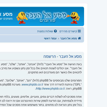
מסע א
משחקים ישנ
קישורים מהירים
שאלות נפוצות
מסע אל העבר
עמוד ראשי
מסע אל העבר - הרשמה
אל העבר”. אנו יכולים לשנות תנאים אלו בכל זמן נתון ונשקיע את מיר
לתנאים אלו כאשר הם מעודכנים ו/או מתוקנים.
הפורומים שלנו מבוססים על phpBB (להלן “הם”, “אותם”, “שלהם”, “מערכת phpBB”, “www.phpbb.co.il”, “קבוצת phpBB”, “צוות phpBB הישראלי”) אשר הינה מערכת בולטיין המשוחררת תחת הסכם “
“GPL”) וניתנת להורדה דרך אתר
www.phpbb.co.il
phpBB, ראה:
http://www.phpbb.co.il/
.
אתה מסכים לא לשלוח דברים גסים, גזעניים, אלימים, פוגעים, בלתי 