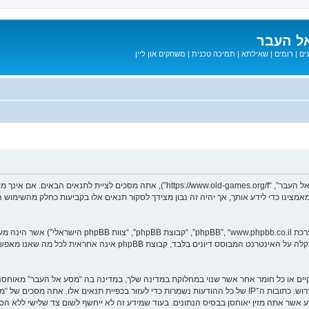
ל העבר
ים
|
רומים
|
שאילתא
|
תמיכה טכנית
|
משחקים און ליין
בעת הגישה אל “מסע אל העבר” (להלן “אנחנו”, “אותנו”, “שלנו”, “מסע אל העבר”, “games.org/f
ב מאמצינו כדי לידע אותך, אך יהיה זה נבון מצידך לסקור תנאים אלו בקביעות כחלק מהשימ
. מערכת phpBB מקלה על האינטרנט המבוסס דיונים בלבד, ק
חוקיים או כל חומר אחר אשר שנוי במחלוקת במדינה שלך, במדינה בה “מסע אל העבר” מאוח
מיידית ולצמיתות, עם הודעה לספק שירות האינטרנט אם זה יראה לנו דרוש. כתובות ה־IP של כל ההודעות נשמרות כדי לע